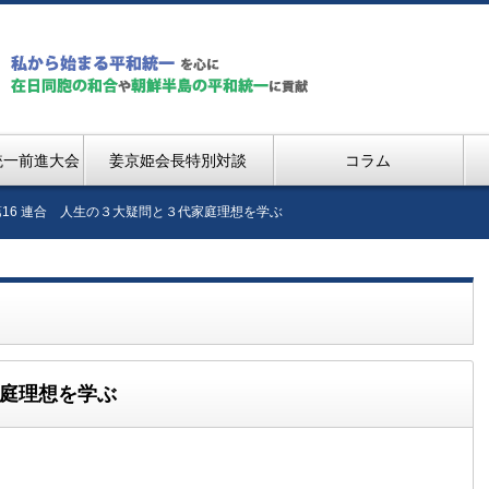
統一前進大会
姜京姫会長特別対談
コラム
第16 連合 人生の３大疑問と３代家庭理想を学ぶ
家庭理想を学ぶ