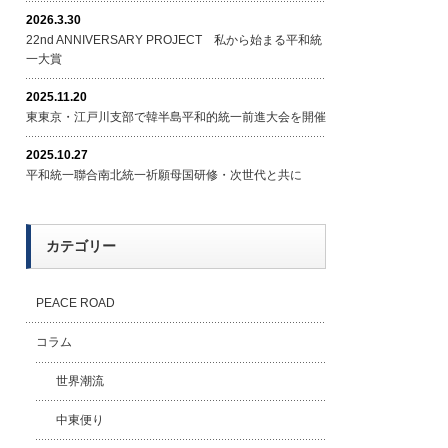
2026.3.30
22nd ANNIVERSARY PROJECT 私から始まる平和統
一大賞
2025.11.20
東東京・江戸川支部で韓半島平和的統一前進大会を開催
2025.10.27
平和統一聯合南北統一祈願母国研修・次世代と共に
カテゴリー
PEACE ROAD
コラム
世界潮流
中東便り