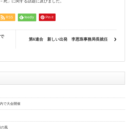
－死」に関する話題に及びました。
RSS
feedly
Pin it
で
第6連合 新しい出発 李恩珠事務局長就任
内で大会開催
情の風