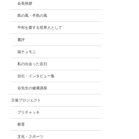
会長挨拶
島の風・半島の風
平和を愛する世界人として
書評
福チュモニ
私の出会った在日
自伝・インタビュー集
谷先生の健康講座
主催プロジェクト
プリチャッキ
教育
文化・スポーツ