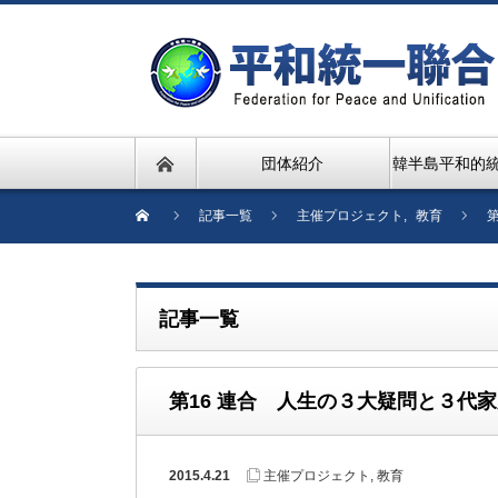
団体紹介
韓半島平和的
記事一覧
主催プロジェクト
,
教育
記事一覧
第16 連合 人生の３大疑問と３代
2015.4.21
主催プロジェクト
,
教育