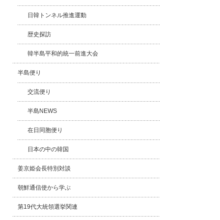
日韓トンネル推進運動
歴史探訪
韓半島平和的統一前進大会
半島便り
交流便り
半島NEWS
在日同胞便り
日本の中の韓国
姜京姫会長特別対談
朝鮮通信使から学ぶ
第19代大統領選挙関連