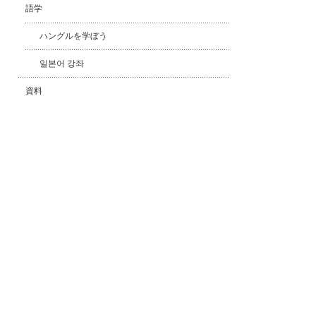
語学
ハングルを学ぼう
일본어 강좌
資料