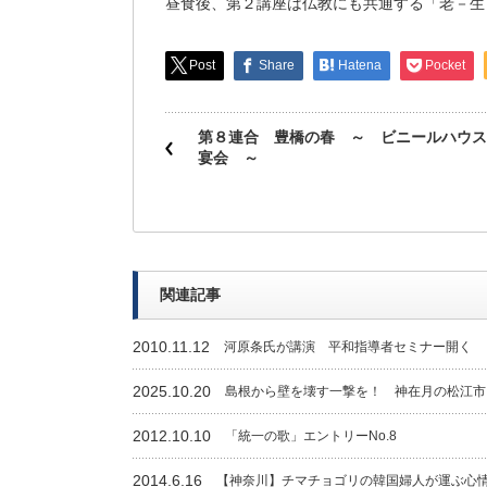
昼食後、第２講座は仏教にも共通する「老－生
Post
Share
Hatena
Pocket
第８連合 豊橋の春 ～ ビニールハウス
宴会 ～
関連記事
2010.11.12
河原条氏が講演 平和指導者セミナー開く
2025.10.20
島根から壁を壊す一撃を！ 神在月の松江市
2012.10.10
「統一の歌」エントリーNo.8
2014.6.16
【神奈川】チマチョゴリの韓国婦人が運ぶ心