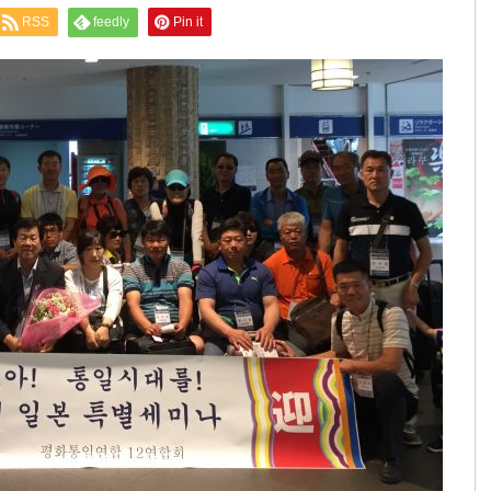
RSS
feedly
Pin it