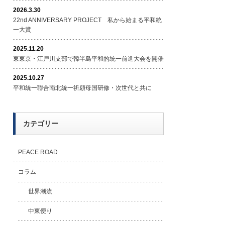
2026.3.30
22nd ANNIVERSARY PROJECT 私から始まる平和統
一大賞
2025.11.20
東東京・江戸川支部で韓半島平和的統一前進大会を開催
2025.10.27
平和統一聯合南北統一祈願母国研修・次世代と共に
カテゴリー
PEACE ROAD
コラム
世界潮流
中東便り