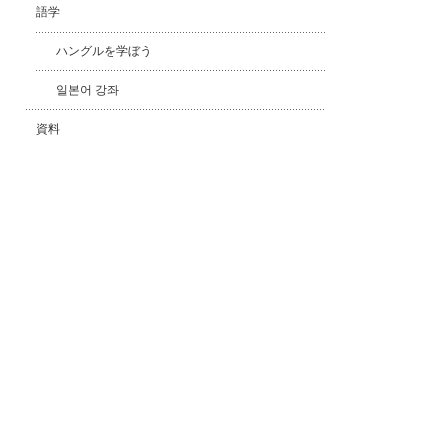
語学
ハングルを学ぼう
일본어 강좌
資料