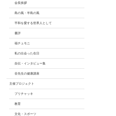
会長挨拶
島の風・半島の風
平和を愛する世界人として
書評
福チュモニ
私の出会った在日
自伝・インタビュー集
谷先生の健康講座
主催プロジェクト
プリチャッキ
教育
文化・スポーツ