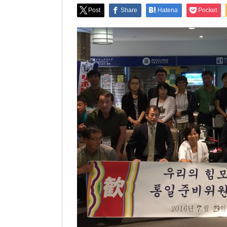
Post
Share
Hatena
Pocket