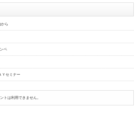
地から
ンペ
ＡＹセミナー
ントは利用できません。