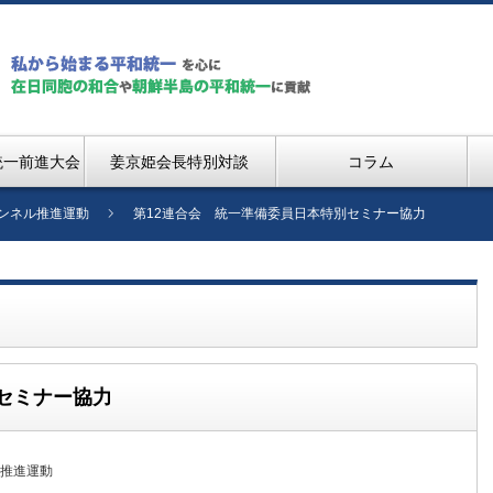
統一前進大会
姜京姫会長特別対談
コラム
ンネル推進運動
第12連合会 統一準備委員日本特別セミナー協力
セミナー協力
推進運動