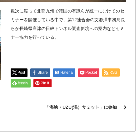
数次に渡って北部九州で韓国の有識らが統一にむけてのセ
ミナーを開催している中で、第12連合会の文源澤事務局長
らが長崎県唐津の日韓トンネル調査斜坑への案内などセミ
ナー協力を行っている。
Post
Share
Hatena
Pocket
RSS
feedly
Pin it
「海峡・UZU(渦）サミット」に参加