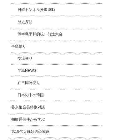
日韓トンネル推進運動
歴史探訪
韓半島平和的統一前進大会
半島便り
交流便り
半島NEWS
在日同胞便り
日本の中の韓国
姜京姫会長特別対談
朝鮮通信使から学ぶ
第19代大統領選挙関連