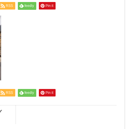
RSS
feedly
Pin it
RSS
feedly
Pin it
グ