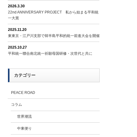
2026.3.30
22nd ANNIVERSARY PROJECT 私から始まる平和統
一大賞
2025.11.20
東東京・江戸川支部で韓半島平和的統一前進大会を開催
2025.10.27
平和統一聯合南北統一祈願母国研修・次世代と共に
カテゴリー
PEACE ROAD
コラム
世界潮流
中東便り