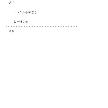
語学
ハングルを学ぼう
일본어 강좌
資料