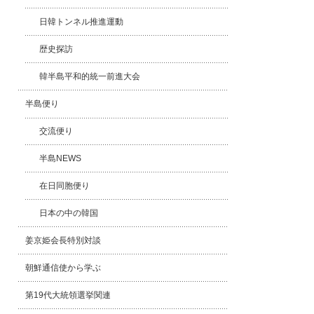
日韓トンネル推進運動
歴史探訪
韓半島平和的統一前進大会
半島便り
交流便り
半島NEWS
在日同胞便り
日本の中の韓国
姜京姫会長特別対談
朝鮮通信使から学ぶ
第19代大統領選挙関連