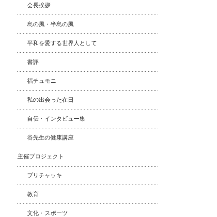
会長挨拶
島の風・半島の風
平和を愛する世界人として
書評
福チュモニ
私の出会った在日
自伝・インタビュー集
谷先生の健康講座
主催プロジェクト
プリチャッキ
教育
文化・スポーツ