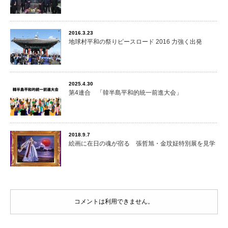
2016.3.23
地球村平和の祭りピースロード 2016 力強く出発
2025.4.30
第4連合 「韓半島平和的統一前進大会」
2018.9.7
絵画に在日の魂が宿る 張哲旭・金玟姃特別展を見学
コメントは利用できません。