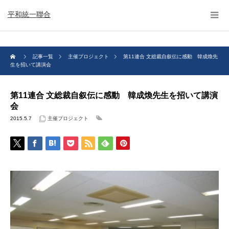
平和統一聯合
記事一覧
主催プロジェクト
第11連合 文総裁自叙伝に感動 韓成煥先
生を招いて講演会
第11連合 文総裁自叙伝に感動 韓成煥先生を招いて講演
会
2015.5.7
主催プロジェクト