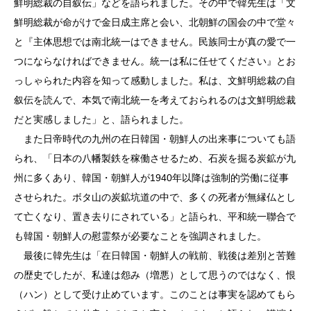
鮮明総裁の自叙伝」などを語られました。その中で韓先生は「文
鮮明総裁が命がけで金日成主席と会い、北朝鮮の国会の中で堂々
と『主体思想では南北統一はできません。民族同士が真の愛で一
つにならなければできません。統一は私に任せてください』とお
っしゃられた内容を知って感動しました。私は、文鮮明総裁の自
叙伝を読んで、本気で南北統一を考えておられるのは文鮮明総裁
だと実感しました」と、語られました。
また日帝時代の九州の在日韓国・朝鮮人の出来事についても語
られ、「日本の八幡製鉄を稼働させるため、石炭を掘る炭鉱が九
州に多くあり、韓国・朝鮮人が1940年以降は強制的労働に従事
させられた。ボタ山の炭鉱坑道の中で、多くの死者が無縁仏とし
て亡くなり、置き去りにされている」と語られ、平和統一聯合で
も韓国・朝鮮人の慰霊祭が必要なことを強調されました。
最後に韓先生は「在日韓国・朝鮮人の戦前、戦後は差別と苦難
の歴史でしたが、私達は怨み（増悪）として思うのではなく、恨
（ハン）として受け止めています。このことは事実を認めてもら