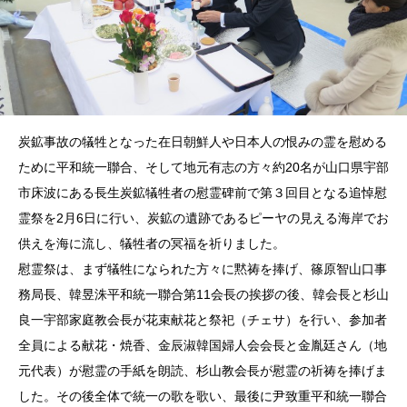
炭鉱事故の犠牲となった在日朝鮮人や日本人の恨みの霊を慰める
ために平和統一聯合、そして地元有志の方々約20名が山口県宇部
市床波にある長生炭鉱犠牲者の慰霊碑前で第３回目となる追悼慰
霊祭を2月6日に行い、炭鉱の遺跡であるピーヤの見える海岸でお
供えを海に流し、犠牲者の冥福を祈りました。
慰霊祭は、まず犠牲になられた方々に黙祷を捧げ、篠原智山口事
務局長、韓昱洙平和統一聯合第11会長の挨拶の後、韓会長と杉山
良一宇部家庭教会長が花束献花と祭祀（チェサ）を行い、参加者
全員による献花・焼香、金辰淑韓国婦人会会長と金胤廷さん（地
元代表）が慰霊の手紙を朗読、杉山教会長が慰霊の祈祷を捧げま
した。その後全体で統一の歌を歌い、最後に尹致重平和統一聯合