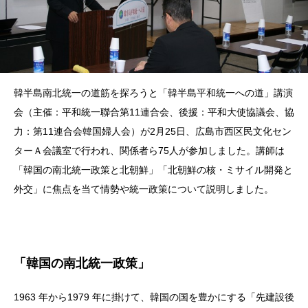
韓半島南北統一の道筋を探ろうと「韓半島平和統一への道」講演
会（主催：平和統一聯合第11連合会、後援：平和大使協議会、協
力：第11連合会韓国婦人会）が2月25日、広島市西区民文化セン
ターＡ会議室で行われ、関係者ら75人が参加しました。講師は
「韓国の南北統一政策と北朝鮮」「北朝鮮の核・ミサイル開発と
外交」に焦点を当て情勢や統一政策について説明しました。
「韓国の南北統一政策」
1963 年から1979 年に掛けて、韓国の国を豊かにする「先建設後