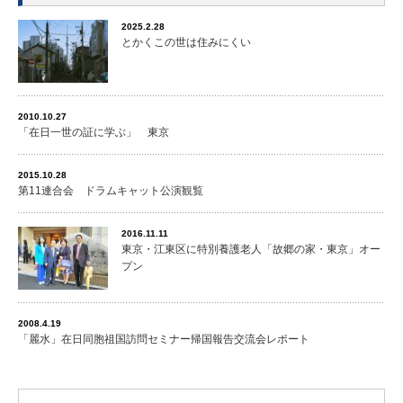
2025.2.28
とかくこの世は住みにくい
2010.10.27
「在日一世の証に学ぶ」 東京
2015.10.28
第11連合会 ドラムキャット公演観覧
2016.11.11
東京・江東区に特別養護老人「故郷の家・東京」オー
プン
2008.4.19
「麗水」在日同胞祖国訪問セミナー帰国報告交流会レポート