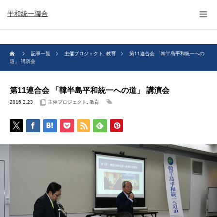
平和統一聯合
記事一覧
主催プロジェクト
,
教育
第11連合会 「韓半島平和統一への
道」 講演会
第11連合会 「韓半島平和統一への道」 講演会
2016.3.23
主催プロジェクト
,
教育