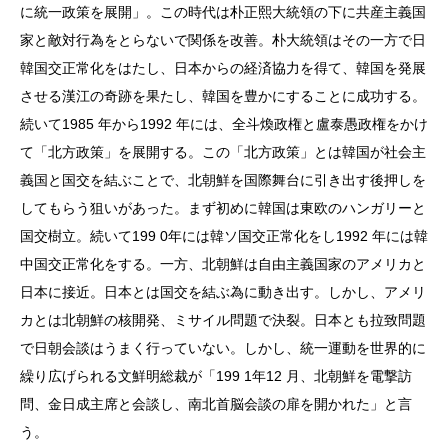
に統一政策を展開」。この時代は朴正熙大統領の下に共産主義国
家と敵対行為をとらないで関係を改善。朴大統領はその一方で日
韓国交正常化をはたし、日本からの経済協力を得て、韓国を発展
させる漢江の奇跡を果たし、韓国を豊かにすることに成功する。
続いて1985 年から1992 年には、全斗煥政権と盧泰愚政権をかけ
て「北方政策」を展開する。この「北方政策」とは韓国が社会主
義国と国交を結ぶことで、北朝鮮を国際舞台に引き出す後押しを
してもらう狙いがあった。まず初めに韓国は東欧のハンガリーと
国交樹立。続いて199 0年には韓ソ国交正常化をし1992 年には韓
中国交正常化をする。一方、北朝鮮は自由主義国家のアメリカと
日本に接近。日本とは国交を結ぶ為に動き出す。しかし、アメリ
カとは北朝鮮の核開発、ミサイル問題で決裂。日本とも拉致問題
で日朝会談はうまく行っていない。しかし、統一運動を世界的に
繰り広げられる文鮮明総裁が「199 1年12 月、北朝鮮を電撃訪
問、金日成主席と会談し、南北首脳会談の扉を開かれた」と言
う。