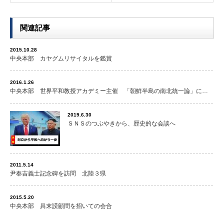
関連記事
2015.10.28
中央本部 カヤグムリサイタルを鑑賞
2016.1.26
中央本部 世界平和教授アカデミー主催 「朝鮮半島の南北統一論」に…
2019.6.30
ＳＮＳのつぶやきから、歴史的な会談へ
2011.5.14
尹奉吉義士記念碑を訪問 北陸３県
2015.5.20
中央本部 具末謨顧問を招いての会合