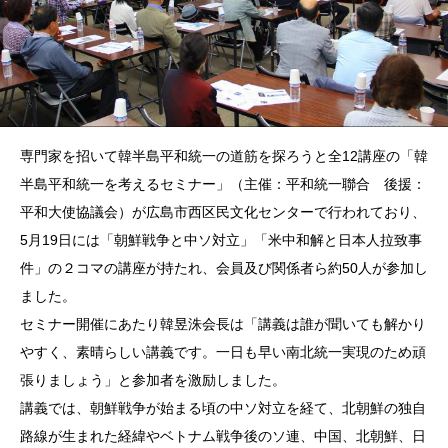
専門家を招いて韓半島平和統一の道筋を探ろうと全12講座の「韓
半島平和統一を考えるセミナー」（主催：平和統一聯合 後援：
平和大使協議会）が広島市西区民文化センターで行われており、
5月19日には「朝鮮戦争と中ソ対立」「米中和解と日本人拉致事
件」の２コマの講座が持たれ、会員及び関係者ら約50人が参加し
ました。
セミナー開催にあたり韓昱洙会長は「講義は誰が聞いても解かり
やすく、素晴らしい講義です。一日も早い南北統一実現のため頑
張りましょう」と参加者を激励しました。
講義では、朝鮮戦争が始まる頃の中ソ対立を経て、北朝鮮の独自
路線が生まれた経緯やベトナム戦争後のソ連、中国、北朝鮮、日