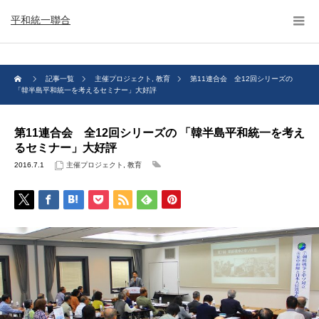
平和統一聯合
記事一覧
主催プロジェクト
,
教育
第11連合会 全12回シリーズの
「韓半島平和統一を考えるセミナー」大好評
第11連合会 全12回シリーズの 「韓半島平和統一を考え
るセミナー」大好評
2016.7.1
主催プロジェクト
,
教育