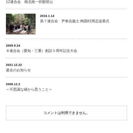
12連合会 南北統一祈願登山
2016.1.14
第７連合会 尹奉吉義士 殉国83周忌追慕式
2009.9.24
８連合会（愛知・三重）創設５周年記念大会
2021.12.22
逝去のお知らせ
2008.12.2
＜不思議な縁から思うこと＞
コメントは利用できません。