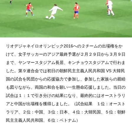
リオデジャネイロオリンピック2016への２チームの出場権をか
けて、女子サッカーのアジア最終予選が２月２９日から３月９日
まで、ヤンマースタジアム長居、キンチョウスタジアムで行わま
した。第９連合会では初日の朝鮮民主主義人民共和国 VS 大韓民
国の試合を民団からの応援協力で参加し、参加した家族らの親睦
も図りながら、両国の和合を願い一生懸命応援しました。当日の
試合は１：１で引き分けの結果になり、最終的にはオーストラリ
アと中国が出場権を獲得しました。（試合結果 １位：オースト
ラリア、２位：中国、３位：日本、４位：大韓民国、５位：朝鮮
民主主義人民共和国、６位：ベトナム）