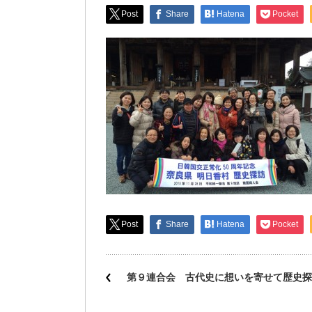
Post
Share
Hatena
Pocket
Post
Share
Hatena
Pocket
第９連合会 古代史に想いを寄せて歴史探