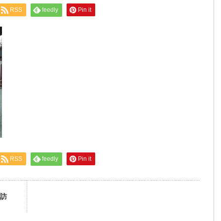
RSS
feedly
Pin it
RSS
feedly
Pin it
訪