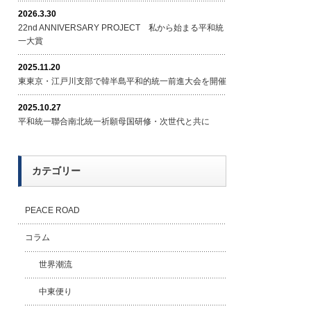
2026.3.30
22nd ANNIVERSARY PROJECT 私から始まる平和統
一大賞
2025.11.20
東東京・江戸川支部で韓半島平和的統一前進大会を開催
2025.10.27
平和統一聯合南北統一祈願母国研修・次世代と共に
カテゴリー
PEACE ROAD
コラム
世界潮流
中東便り