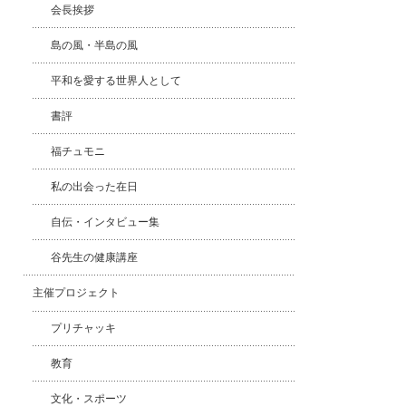
会長挨拶
島の風・半島の風
平和を愛する世界人として
書評
福チュモニ
私の出会った在日
自伝・インタビュー集
谷先生の健康講座
主催プロジェクト
プリチャッキ
教育
文化・スポーツ