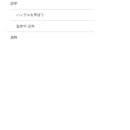
語学
ハングルを学ぼう
일본어 강좌
資料