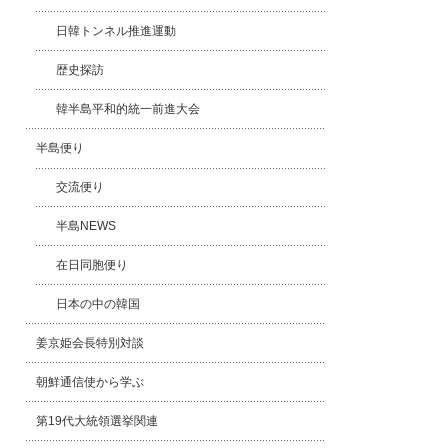
日韓トンネル推進運動
歴史探訪
韓半島平和的統一前進大会
半島便り
交流便り
半島NEWS
在日同胞便り
日本の中の韓国
姜京姫会長特別対談
朝鮮通信使から学ぶ
第19代大統領選挙関連