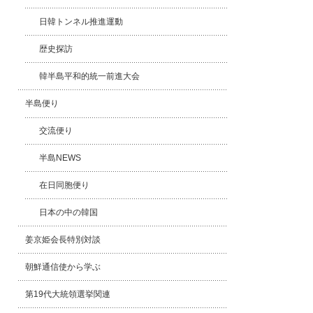
日韓トンネル推進運動
歴史探訪
韓半島平和的統一前進大会
半島便り
交流便り
半島NEWS
在日同胞便り
日本の中の韓国
姜京姫会長特別対談
朝鮮通信使から学ぶ
第19代大統領選挙関連