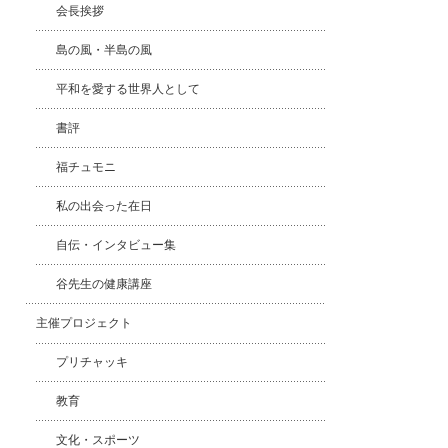
会長挨拶
島の風・半島の風
平和を愛する世界人として
書評
福チュモニ
私の出会った在日
自伝・インタビュー集
谷先生の健康講座
主催プロジェクト
プリチャッキ
教育
文化・スポーツ