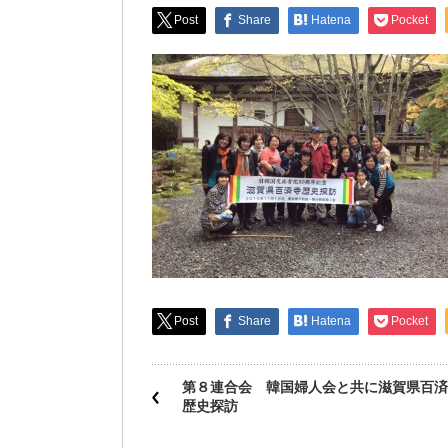
Post
Share
Hatena
Pocket
Post
Share
Hatena
Pocket
第８連合会 韓国婦人会と共に滋賀県百済
歴史探訪