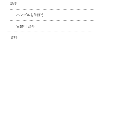
語学
ハングルを学ぼう
일본어 강좌
資料