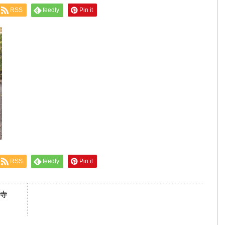
RSS
feedly
Pin it
RSS
feedly
Pin it
寺