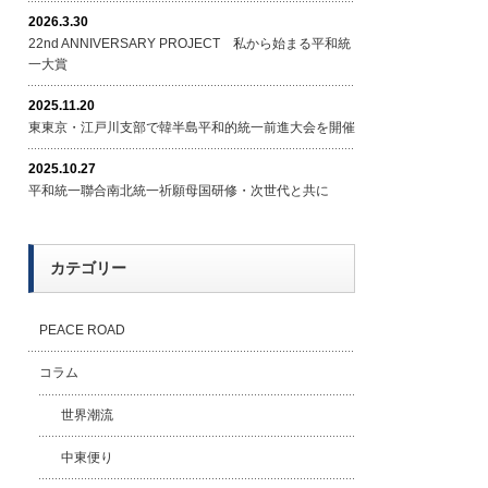
2026.3.30
22nd ANNIVERSARY PROJECT 私から始まる平和統
一大賞
2025.11.20
東東京・江戸川支部で韓半島平和的統一前進大会を開催
2025.10.27
平和統一聯合南北統一祈願母国研修・次世代と共に
カテゴリー
PEACE ROAD
コラム
世界潮流
中東便り