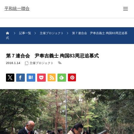
平和統一聯合
記事一覧
主催プロジェクト
第７連合会 尹奉吉義士 殉国83周忌追慕
式
第７連合会 尹奉吉義士 殉国83周忌追慕式
2016.1.14
主催プロジェクト