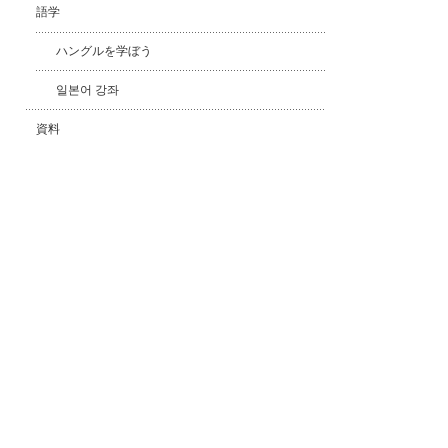
語学
ハングルを学ぼう
일본어 강좌
資料