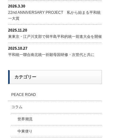
2026.3.30
22nd ANNIVERSARY PROJECT 私から始まる平和統
一大賞
2025.11.20
東東京・江戸川支部で韓半島平和的統一前進大会を開催
2025.10.27
平和統一聯合南北統一祈願母国研修・次世代と共に
カテゴリー
PEACE ROAD
コラム
世界潮流
中東便り