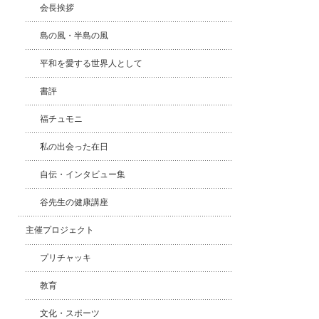
会長挨拶
島の風・半島の風
平和を愛する世界人として
書評
福チュモニ
私の出会った在日
自伝・インタビュー集
谷先生の健康講座
主催プロジェクト
プリチャッキ
教育
文化・スポーツ