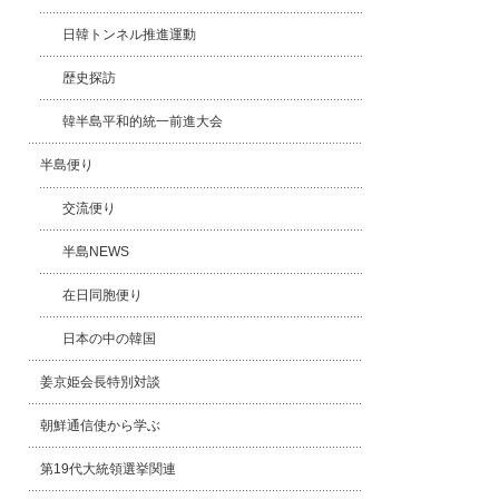
日韓トンネル推進運動
歴史探訪
韓半島平和的統一前進大会
半島便り
交流便り
半島NEWS
在日同胞便り
日本の中の韓国
姜京姫会長特別対談
朝鮮通信使から学ぶ
第19代大統領選挙関連