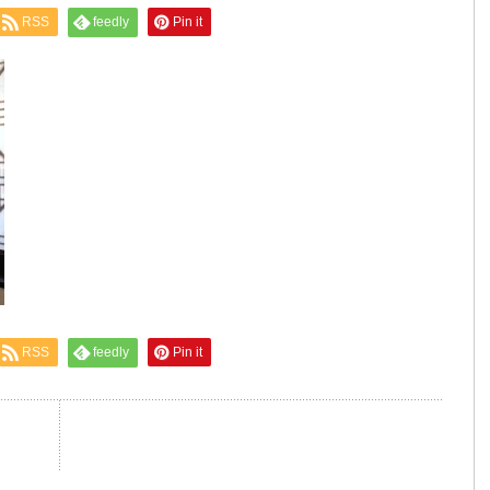
RSS
feedly
Pin it
RSS
feedly
Pin it