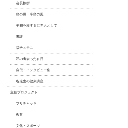
会長挨拶
島の風・半島の風
平和を愛する世界人として
書評
福チュモニ
私の出会った在日
自伝・インタビュー集
谷先生の健康講座
主催プロジェクト
プリチャッキ
教育
文化・スポーツ