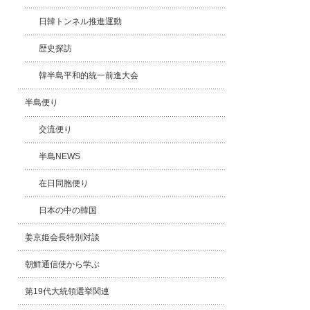
日韓トンネル推進運動
歴史探訪
韓半島平和的統一前進大会
半島便り
交流便り
半島NEWS
在日同胞便り
日本の中の韓国
姜京姫会長特別対談
朝鮮通信使から学ぶ
第19代大統領選挙関連