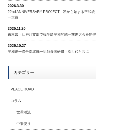
2026.3.30
22nd ANNIVERSARY PROJECT 私から始まる平和統
一大賞
2025.11.20
東東京・江戸川支部で韓半島平和的統一前進大会を開催
2025.10.27
平和統一聯合南北統一祈願母国研修・次世代と共に
カテゴリー
PEACE ROAD
コラム
世界潮流
中東便り