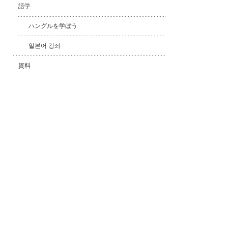
語学
ハングルを学ぼう
일본어 강좌
資料