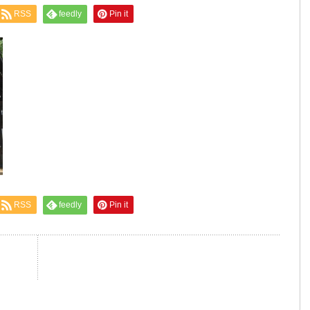
RSS
feedly
Pin it
RSS
feedly
Pin it