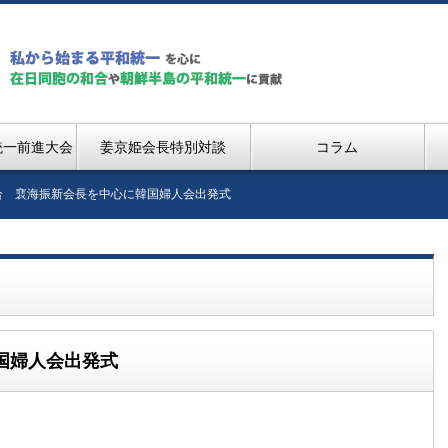
統一前進大会
姜京姫会長特別対談
コラム
合 裵海振新会長を中心に韓国婦人会出発式
国婦人会出発式