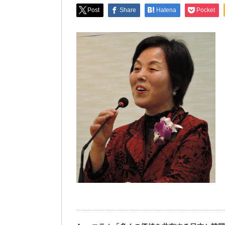
Post
Share
Hatena
Pocket