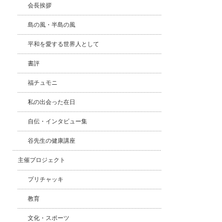
会長挨拶
島の風・半島の風
平和を愛する世界人として
書評
福チュモニ
私の出会った在日
自伝・インタビュー集
谷先生の健康講座
主催プロジェクト
プリチャッキ
教育
文化・スポーツ