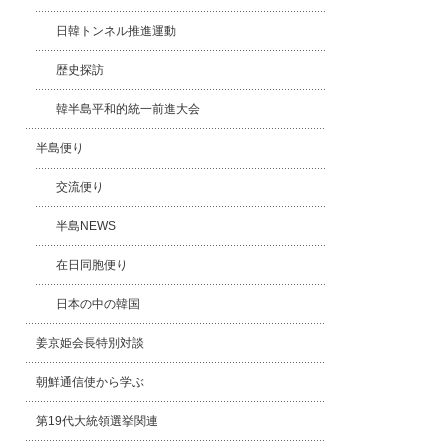
日韓トンネル推進運動
歴史探訪
韓半島平和的統一前進大会
半島便り
交流便り
半島NEWS
在日同胞便り
日本の中の韓国
姜京姫会長特別対談
朝鮮通信使から学ぶ
第19代大統領選挙関連