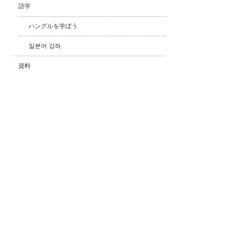
語学
ハングルを学ぼう
일본어 강좌
資料