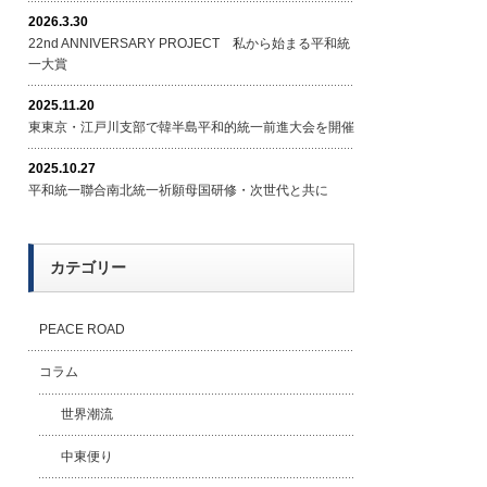
2026.3.30
22nd ANNIVERSARY PROJECT 私から始まる平和統
一大賞
2025.11.20
東東京・江戸川支部で韓半島平和的統一前進大会を開催
2025.10.27
平和統一聯合南北統一祈願母国研修・次世代と共に
カテゴリー
PEACE ROAD
コラム
世界潮流
中東便り