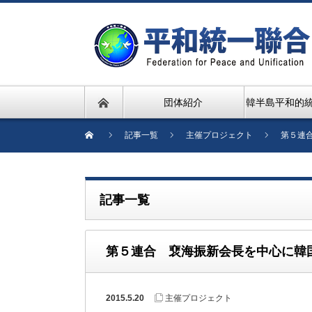
団体紹介
韓半島平和的
記事一覧
主催プロジェクト
第５連
記事一覧
第５連合 裵海振新会長を中心に韓
2015.5.20
主催プロジェクト