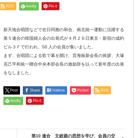
RSS
feedly
Pin it
新天地合唱団などで在日同胞の和合、南北統一運動に活躍する
第５連合の韓国婦人会の出発式が４月２６日東京・新宿の成約
ビル３Ｆで行われ、50 人の会員が集いました。
まず、合唱団による歌で幕を開け、裵海振新会長の挨拶、大塚
克己平和統一聯合中央本部会長の激励辞を以って新年度の出発
をなしました。
Post
Share
Hatena
Pocket
RSS
feedly
Pin it
第10 連合 文総裁の思想を学び、会員の交