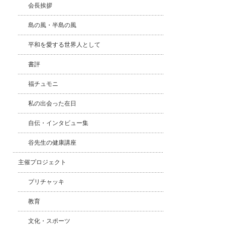
会長挨拶
島の風・半島の風
平和を愛する世界人として
書評
福チュモニ
私の出会った在日
自伝・インタビュー集
谷先生の健康講座
主催プロジェクト
プリチャッキ
教育
文化・スポーツ