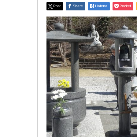
Post
Share
Hatena
Pocket