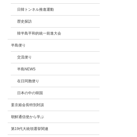
日韓トンネル推進運動
歴史探訪
韓半島平和的統一前進大会
半島便り
交流便り
半島NEWS
在日同胞便り
日本の中の韓国
姜京姫会長特別対談
朝鮮通信使から学ぶ
第19代大統領選挙関連