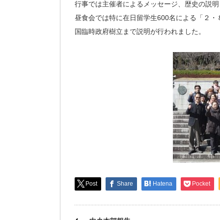
行事では主催者によるメッセージ、歴史の説明
昼食会では特に在日留学生600名による「２
国臨時政府樹立まで説明が行われました。
Post
Share
Hatena
Pocket