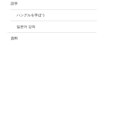
語学
ハングルを学ぼう
일본어 강좌
資料