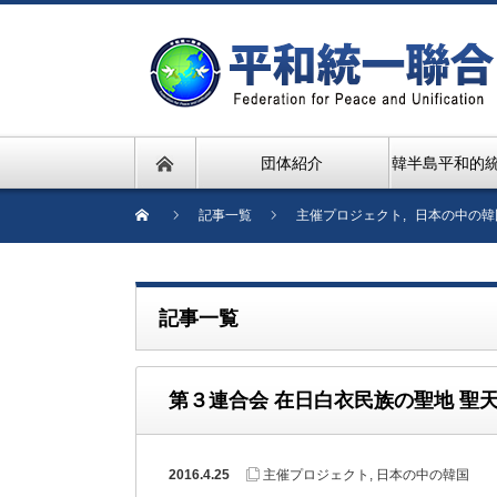
団体紹介
韓半島平和的
記事一覧
主催プロジェクト
,
日本の中の韓
記事一覧
第３連合会 在日白衣民族の聖地 聖
2016.4.25
主催プロジェクト
,
日本の中の韓国