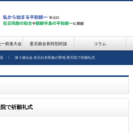
統一前進大会
姜京姫会長特別対談
コラム
国
第３連合会 在日白衣民族の聖地 聖天院で祈願礼式
天院で祈願礼式