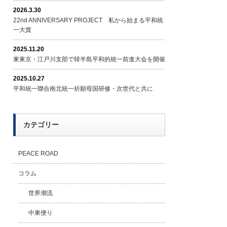
2026.3.30
22nd ANNIVERSARY PROJECT 私から始まる平和統
一大賞
2025.11.20
東東京・江戸川支部で韓半島平和的統一前進大会を開催
2025.10.27
平和統一聯合南北統一祈願母国研修・次世代と共に
カテゴリー
PEACE ROAD
コラム
世界潮流
中東便り