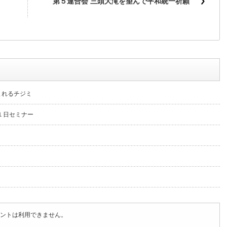
第５連合会 三頭大滝を望んで平和統一祈願
まれるチジミ
１日セミナー
ントは利用できません。