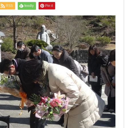
RSS
feedly
Pin it