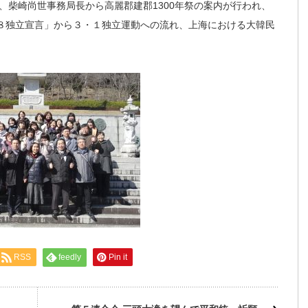
、柴崎尚世事務局長から高麗郡建郡1300年祭の案内が行われ、
・８独立宣言」から３・１独立運動への流れ、上海における大韓民
RSS
feedly
Pin it