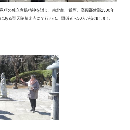
寛順の独立宣揚精神を讃え、南北統一祈願、高麗郡建郡1300年
市にある聖天院勝楽寺にて行われ、関係者ら30人が参加しまし