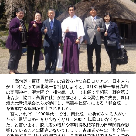
「高句麗・百済・新羅」の背景を持つ在日コリアン、日本人ら
が１つになって南北統一を祈願しようと、3月31日埼玉県日高市
の高麗神社、聖天院で「和合統一式」（主催：平和統一聯合第３
連合会 協力：高麗神社）が開催され、金榮翯会長ご夫妻、新田
鍾大元新潟県会長らが参拝し、高麗神社宮司による「和合統一」
を祈願する祝詞が奏上されました。
宮司よれば「1990年代までは、南北統一の祈願をする人がい
たが、最近はめっきり少なくなり、2008年以降はいなくなっ
た」と言います。脱北者の増加や李明博政権移行の日韓関係が影
響していることは間違いないでしょう。参加者からは「和合統一
を祈願するには良い時期であり、高麗神社で祈願できたことで心