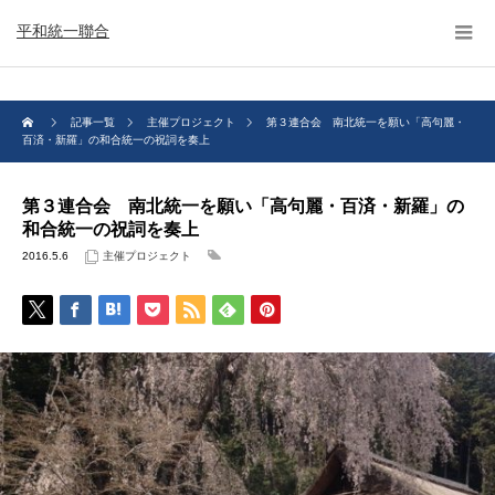
平和統一聯合
記事一覧
主催プロジェクト
第３連合会 南北統一を願い「高句麗・
百済・新羅」の和合統一の祝詞を奏上
第３連合会 南北統一を願い「高句麗・百済・新羅」の
和合統一の祝詞を奏上
2016.5.6
主催プロジェクト