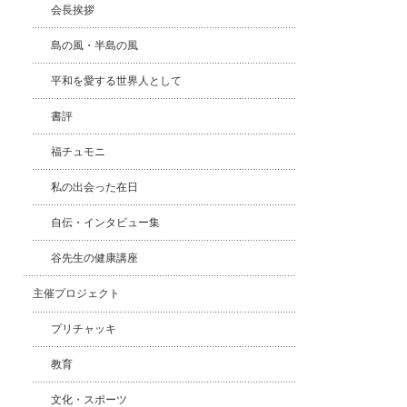
会長挨拶
島の風・半島の風
平和を愛する世界人として
書評
福チュモニ
私の出会った在日
自伝・インタビュー集
谷先生の健康講座
主催プロジェクト
プリチャッキ
教育
文化・スポーツ