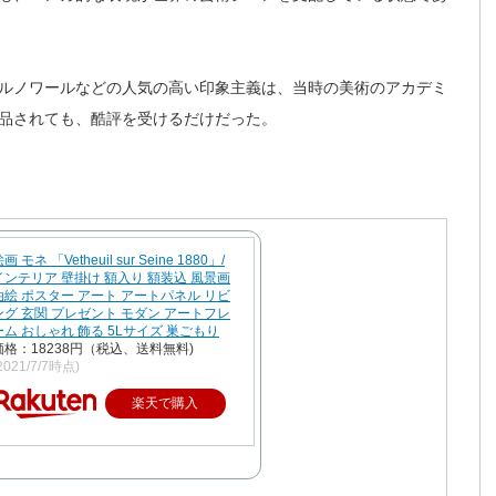
ルノワールなどの人気の高い印象主義は、当時の美術のアカデミ
品されても、酷評を受けるだけだった。
画 モネ 「Vetheuil sur Seine 1880」/
インテリア 壁掛け 額入り 額装込 風景画
油絵 ポスター アート アートパネル リビ
ング 玄関 プレゼント モダン アートフレ
ーム おしゃれ 飾る 5Lサイズ 巣ごもり
価格：18238円（税込、送料無料)
2021/7/7時点)
楽天で購入