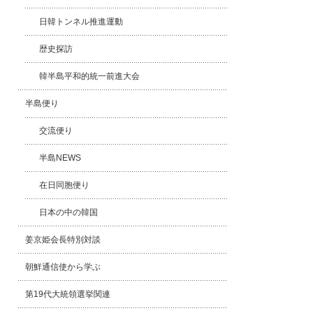
日韓トンネル推進運動
歴史探訪
韓半島平和的統一前進大会
半島便り
交流便り
半島NEWS
在日同胞便り
日本の中の韓国
姜京姫会長特別対談
朝鮮通信使から学ぶ
第19代大統領選挙関連