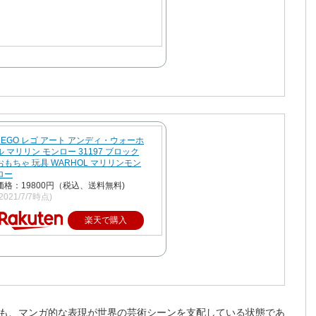
LEGO レゴ アート アンディ・ウォーホ
ル マリリン モンロー 31197 ブロック
おもちゃ 玩具 WARHOL マリリンモン
ロー
価格：19800円（税込、送料無料)
(2021/7/7時点)
楽天で購入
も、マンガ的な表現が世界の芸術シーンを支配している状態であ