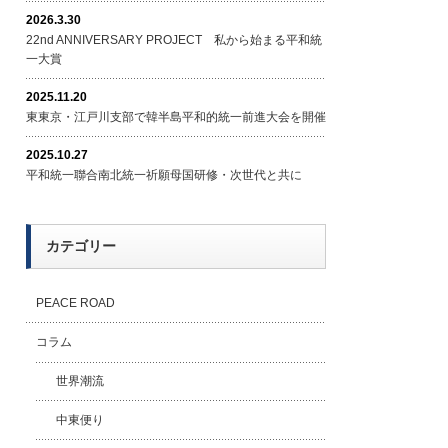
2026.3.30
22nd ANNIVERSARY PROJECT 私から始まる平和統
一大賞
2025.11.20
東東京・江戸川支部で韓半島平和的統一前進大会を開催
2025.10.27
平和統一聯合南北統一祈願母国研修・次世代と共に
カテゴリー
PEACE ROAD
コラム
世界潮流
中東便り