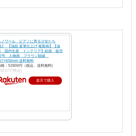
ルノワール ピアノに寄る少女たち
F12 【油絵 直筆仕上げ 複製画】【油
彩 国内生産 インテリア】絵画 販売
12号 人物画 ブラウン額縁
57×656mm 送料無料
価格：52800円（税込、送料無料)
2021/7/7時点)
楽天で購入