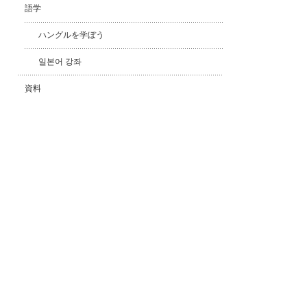
語学
ハングルを学ぼう
일본어 강좌
資料