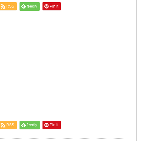
RSS
feedly
Pin it
RSS
feedly
Pin it