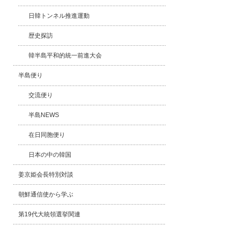
日韓トンネル推進運動
歴史探訪
韓半島平和的統一前進大会
半島便り
交流便り
半島NEWS
在日同胞便り
日本の中の韓国
姜京姫会長特別対談
朝鮮通信使から学ぶ
第19代大統領選挙関連