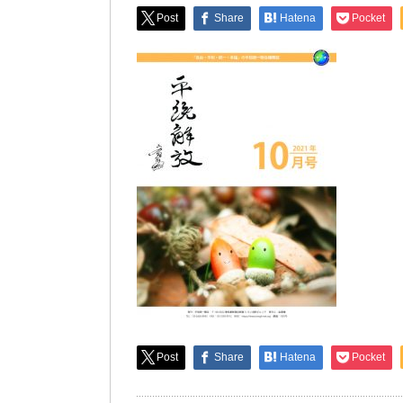
Post
Share
Hatena
Pocket
Post
Share
Hatena
Pocket