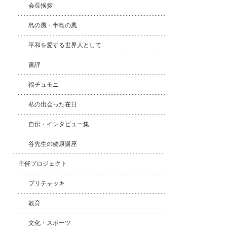
会長挨拶
島の風・半島の風
平和を愛する世界人として
書評
福チュモニ
私の出会った在日
自伝・インタビュー集
谷先生の健康講座
主催プロジェクト
プリチャッキ
教育
文化・スポーツ