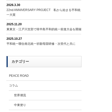
2026.3.30
22nd ANNIVERSARY PROJECT 私から始まる平和統
一大賞
2025.11.20
東東京・江戸川支部で韓半島平和的統一前進大会を開催
2025.10.27
平和統一聯合南北統一祈願母国研修・次世代と共に
カテゴリー
PEACE ROAD
コラム
世界潮流
中東便り