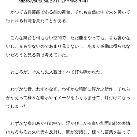
https://youtu.be/BVTFiZnYmyo?t=47
かつて古典芸能である能の舞台、それも自然の中で火を焚いて
行われる薪能を見たことがある。
こんな舞台も何もない空間で、ただ能をやっても、音も響かな
いし、光も少ないのであまり見えないし、あまり感動は得られな
いだろうと見る前は考えていた。
ところが、そんな先入観はすべて打ち砕かれた。
わずかな音、わずかな光、わずかな暗闇に浮かぶ所作、それら
がかえって様々な暗示やイメージをふくらませて、釘付けになっ
てしまった。
わずかな炎のあかりの中で、浮かび上がる白い能面の顔の表情
はちろちろと火の光を反射し、闇が交錯し、様々な言葉を語って