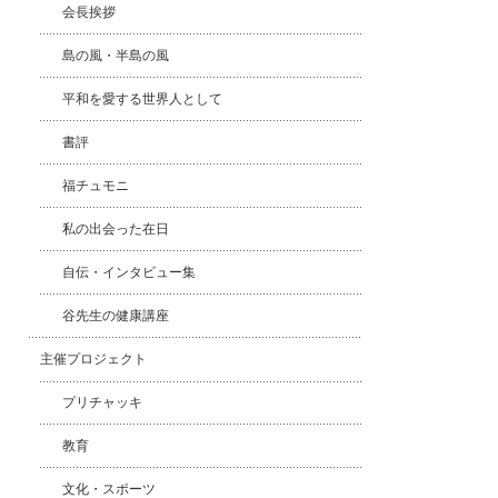
会長挨拶
島の風・半島の風
平和を愛する世界人として
書評
福チュモニ
私の出会った在日
自伝・インタビュー集
谷先生の健康講座
主催プロジェクト
プリチャッキ
教育
文化・スポーツ