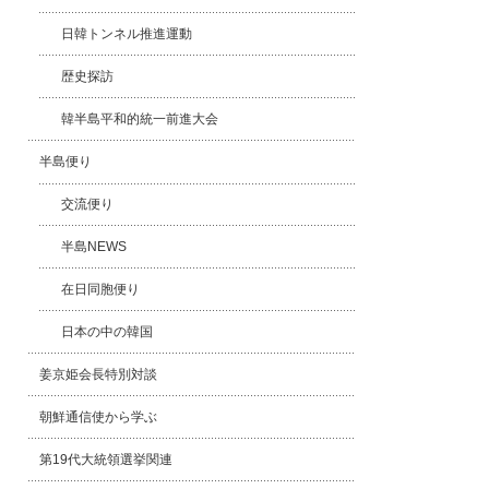
日韓トンネル推進運動
歴史探訪
韓半島平和的統一前進大会
半島便り
交流便り
半島NEWS
在日同胞便り
日本の中の韓国
姜京姫会長特別対談
朝鮮通信使から学ぶ
第19代大統領選挙関連