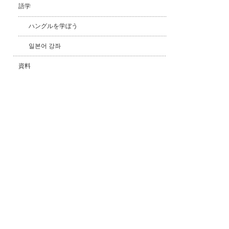
語学
ハングルを学ぼう
일본어 강좌
資料