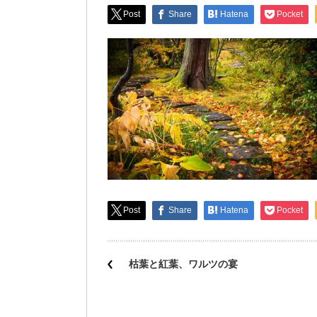
Post
Share
Hatena
Pocket
Post
Share
Hatena
Pocket
枯葉と紅葉、ワルツの宴