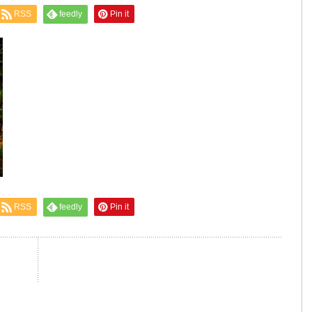
RSS
feedly
Pin it
RSS
feedly
Pin it