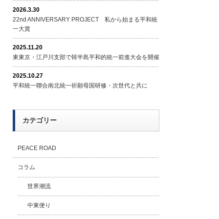
2026.3.30
22nd ANNIVERSARY PROJECT 私から始まる平和統
一大賞
2025.11.20
東東京・江戸川支部で韓半島平和的統一前進大会を開催
2025.10.27
平和統一聯合南北統一祈願母国研修・次世代と共に
カテゴリー
PEACE ROAD
コラム
世界潮流
中東便り