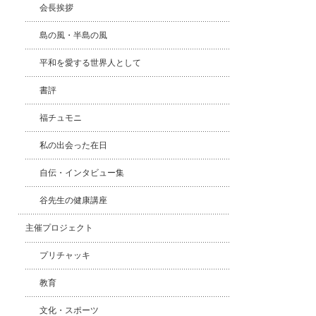
会長挨拶
島の風・半島の風
平和を愛する世界人として
書評
福チュモニ
私の出会った在日
自伝・インタビュー集
谷先生の健康講座
主催プロジェクト
プリチャッキ
教育
文化・スポーツ