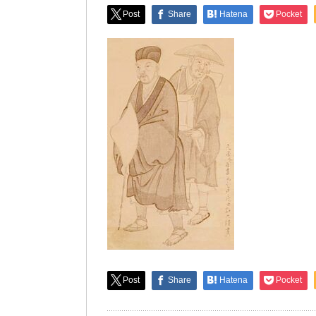
Post
Share
Hatena
Pocket
Post
Share
Hatena
Pocket