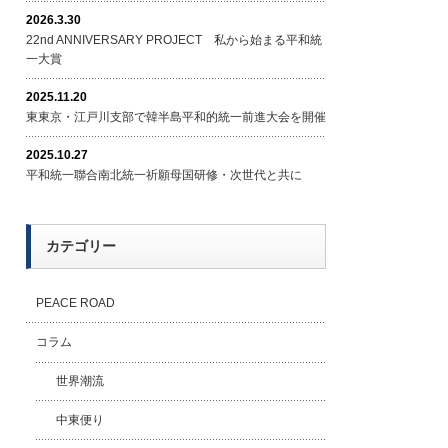
2026.3.30
22nd ANNIVERSARY PROJECT 私から始まる平和統
一大賞
2025.11.20
東東京・江戸川支部で韓半島平和的統一前進大会を開催
2025.10.27
平和統一聯合南北統一祈願母国研修・次世代と共に
カテゴリー
PEACE ROAD
コラム
世界潮流
中東便り