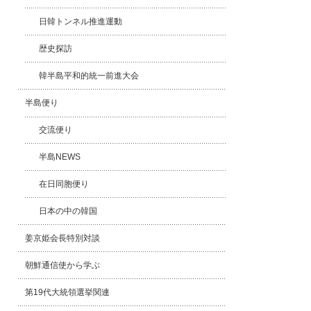
日韓トンネル推進運動
歴史探訪
韓半島平和的統一前進大会
半島便り
交流便り
半島NEWS
在日同胞便り
日本の中の韓国
姜京姫会長特別対談
朝鮮通信使から学ぶ
第19代大統領選挙関連