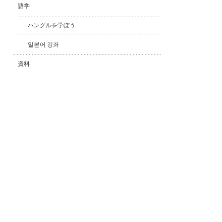
語学
ハングルを学ぼう
일본어 강좌
資料