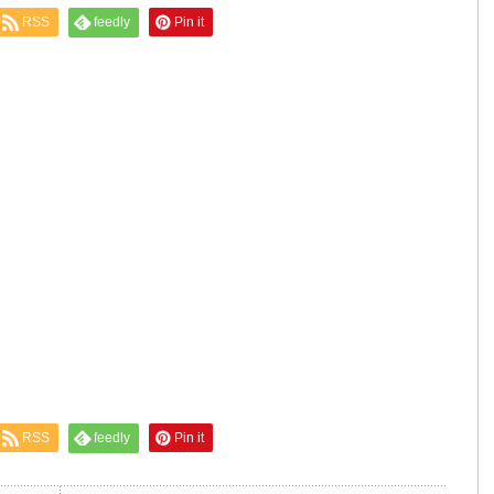
RSS
feedly
Pin it
RSS
feedly
Pin it