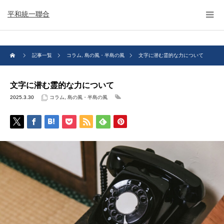
平和統一聯合
記事一覧
コラム
,
島の風・半島の風
文字に潜む霊的な力について
文字に潜む霊的な力について
2025.3.30
コラム
,
島の風・半島の風