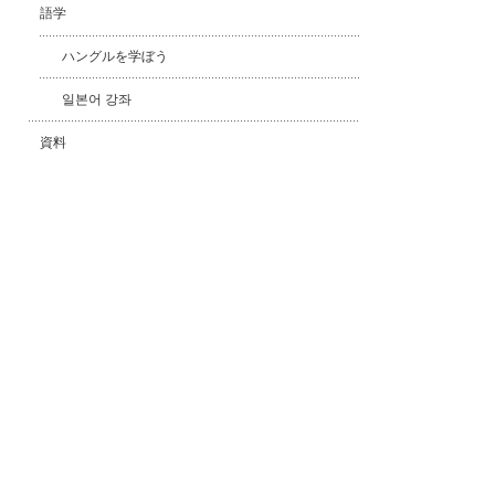
語学
ハングルを学ぼう
일본어 강좌
資料