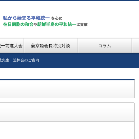
統一前進大会
姜京姫会長特別対談
コラム
貞鉉先生 追悼会のご案内