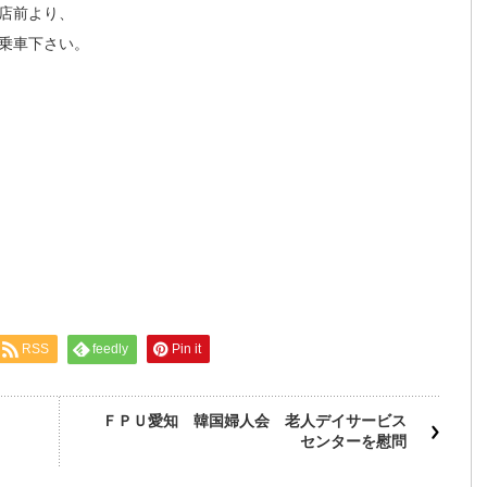
店前より、
乗車下さい。
RSS
feedly
Pin it
ＦＰＵ愛知 韓国婦人会 老人デイサービス
センターを慰問