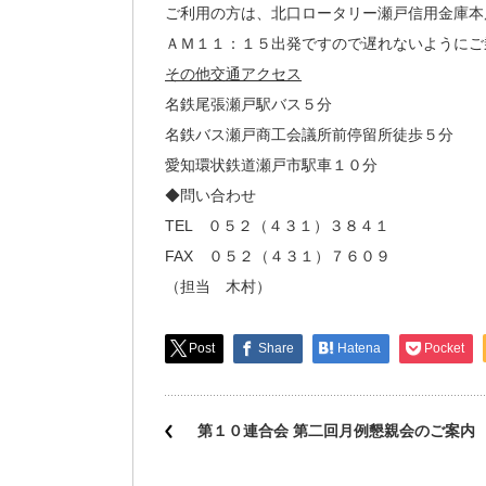
ご利用の方は、北口ロータリー瀬戸信用金庫本
ＡＭ１１：１５出発ですので遅れないようにご
その他交通アクセス
名鉄尾張瀬戸駅バス５分
名鉄バス瀬戸商工会議所前停留所徒歩５分
愛知環状鉄道瀬戸市駅車１０分
◆問い合わせ
TEL ０５２（４３１）３８４１
FAX ０５２（４３１）７６０９
（担当 木村）
Post
Share
Hatena
Pocket
第１０連合会 第二回月例懇親会のご案内