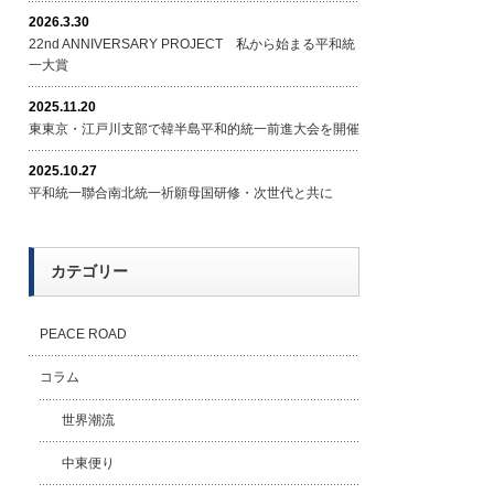
2026.3.30
22nd ANNIVERSARY PROJECT 私から始まる平和統
一大賞
2025.11.20
東東京・江戸川支部で韓半島平和的統一前進大会を開催
2025.10.27
平和統一聯合南北統一祈願母国研修・次世代と共に
カテゴリー
PEACE ROAD
コラム
世界潮流
中東便り