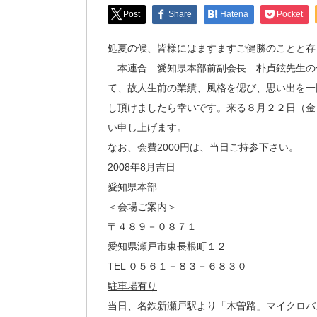
Post
Share
Hatena
Pocket
処夏の候、皆様にはますますご健勝のことと存
本連合 愛知県本部前副会長 朴貞鉉先生の
て、故人生前の業績、風格を偲び、思い出を一
し頂けましたら幸いです。来る８月２２日（金
い申し上げます。
なお、会費2000円は、当日ご持参下さい。
2008年8月吉日
愛知県本部
＜会場ご案内＞
〒４８９－０８７１
愛知県瀬戸市東長根町１２
TEL ０５６１－８３－６８３０
駐車場有り
当日、名鉄新瀬戸駅より「木曽路」マイクロバ