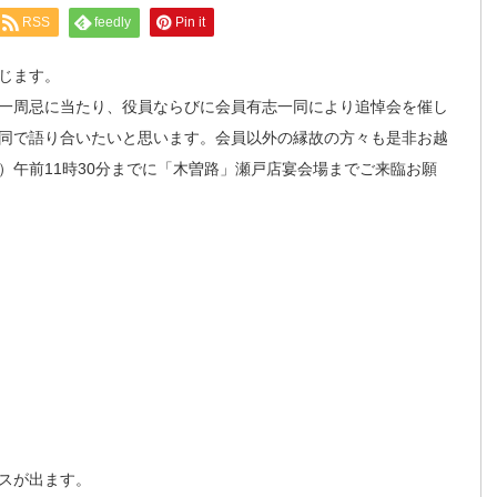
RSS
feedly
Pin it
じます。
一周忌に当たり、役員ならびに会員有志一同により追悼会を催し
同で語り合いたいと思います。会員以外の縁故の方々も是非お越
）午前11時30分までに「木曽路」瀬戸店宴会場までご来臨お願
スが出ます。