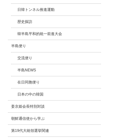
日韓トンネル推進運動
歴史探訪
韓半島平和的統一前進大会
半島便り
交流便り
半島NEWS
在日同胞便り
日本の中の韓国
姜京姫会長特別対談
朝鮮通信使から学ぶ
第19代大統領選挙関連