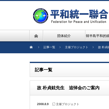
団体紹介
韓半島平和的
記事一覧
主催プロジェクト
故 朴
記事一覧
故 朴貞鉉先生 追悼会のご案内
2008.8.9
主催プロジェクト