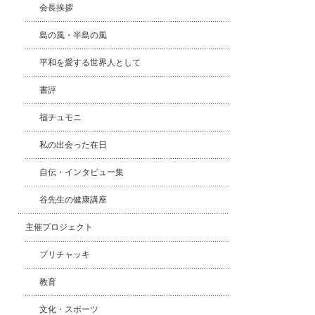
会長挨拶
島の風・半島の風
平和を愛する世界人として
書評
福チュモニ
私の出会った在日
自伝・インタビュー集
谷先生の健康講座
主催プロジェクト
プリチャッキ
教育
文化・スポーツ