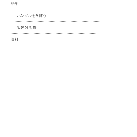
語学
ハングルを学ぼう
일본어 강좌
資料