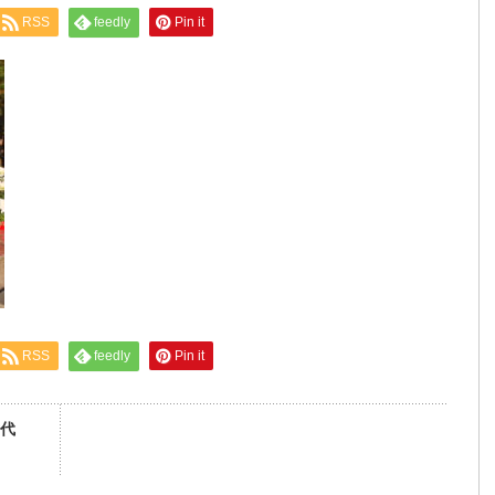
RSS
feedly
Pin it
RSS
feedly
Pin it
代