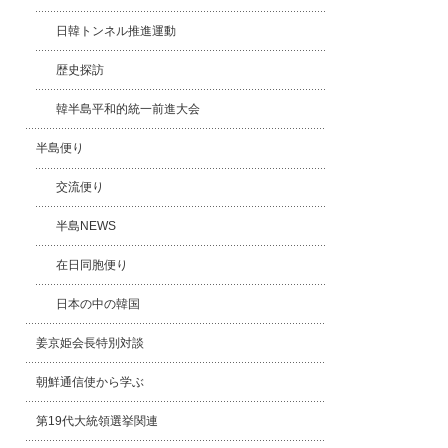
日韓トンネル推進運動
歴史探訪
韓半島平和的統一前進大会
半島便り
交流便り
半島NEWS
在日同胞便り
日本の中の韓国
姜京姫会長特別対談
朝鮮通信使から学ぶ
第19代大統領選挙関連