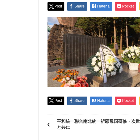
Post
Share
Hatena
Pocket
Post
Share
Hatena
Pocket
平和統一聯合南北統一祈願母国研修・次世
と共に