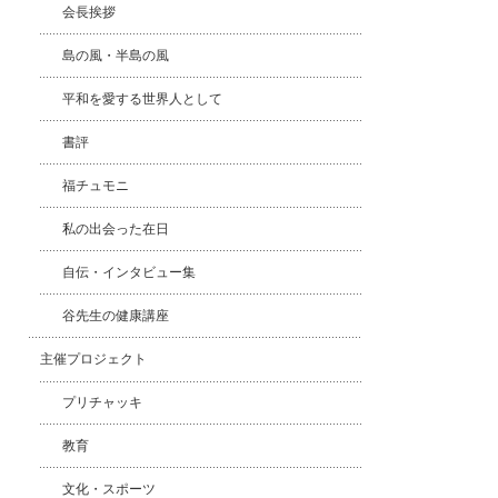
会長挨拶
島の風・半島の風
平和を愛する世界人として
書評
福チュモニ
私の出会った在日
自伝・インタビュー集
谷先生の健康講座
主催プロジェクト
プリチャッキ
教育
文化・スポーツ