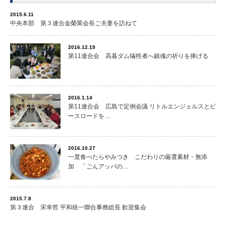
2015.6.11
中央本部 第３連合金榮翯会長ご夫妻を訪ねて
2016.12.19
第11連合会 高暮ダム犠牲者へ鎮魂の祈りを捧げる
2016.1.14
第11連合会 広島で定例会議 リトルエンジェルスとピ
ースロードを…
2016.10.27
一度食べたらやみつき こだわりの厳選素材・無添
加 「ごんアッパの…
2015.7.8
第３連合 宋幸哲 平和統一聯合事務総長 歓迎集会