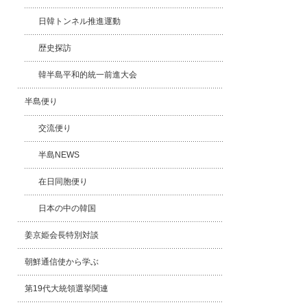
日韓トンネル推進運動
歴史探訪
韓半島平和的統一前進大会
半島便り
交流便り
半島NEWS
在日同胞便り
日本の中の韓国
姜京姫会長特別対談
朝鮮通信使から学ぶ
第19代大統領選挙関連