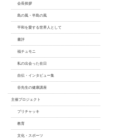
会長挨拶
島の風・半島の風
平和を愛する世界人として
書評
福チュモニ
私の出会った在日
自伝・インタビュー集
谷先生の健康講座
主催プロジェクト
プリチャッキ
教育
文化・スポーツ