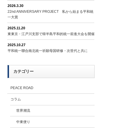
2026.3.30
22nd ANNIVERSARY PROJECT 私から始まる平和統
一大賞
2025.11.20
東東京・江戸川支部で韓半島平和的統一前進大会を開催
2025.10.27
平和統一聯合南北統一祈願母国研修・次世代と共に
カテゴリー
PEACE ROAD
コラム
世界潮流
中東便り