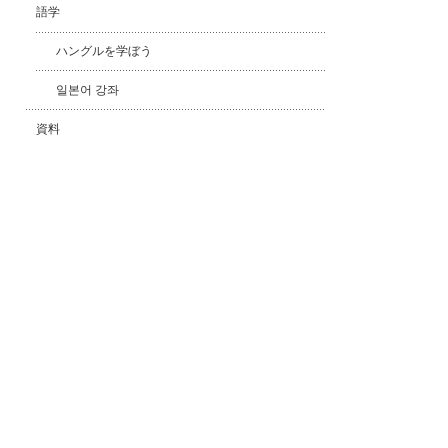
語学
ハングルを学ぼう
일본어 강좌
資料