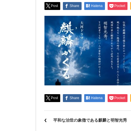
Post
Share
Hatena
Pocket
Post
Share
Hatena
Pocket
平和な治世の象徴である麒麟と明智光秀