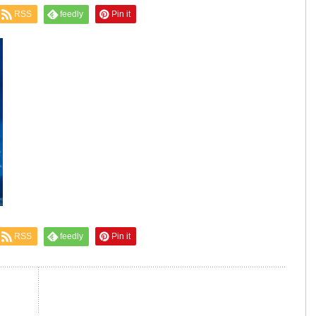
RSS
feedly
Pin it
RSS
feedly
Pin it