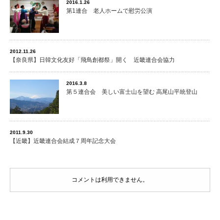
2016.1.26
第1連合 老人ホームで慰労公演
2012.11.26
【奈良県】日韓文化友好「飛鳥創都祭」開く 近畿連合会協力
2016.3.8
第５連合会 美しい富士山を望む 高尾山平統登山
2011.9.30
【近畿】近畿連合会結成７周年記念大会
コメントは利用できません。