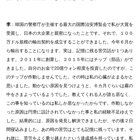
李
：韓国の警察庁が主催する最大の国際治安博覧会で私が大賞を
受賞し、日本の大企業と親密になったことです。それで、１００
万ドル規模の輸出契約を成立することができました。今年６月か
ら輸出することになります。実は、記憶に残る苦労話が１つあり
ます。２０１１年に創業し、２０１５年にはチップ（部品）がで
きました。自分のお金で20億ウォン程度を投資したのですが、こ
のチップが作動しませんでした。その時は私の心臓が止まるかと
思いました。動かない原因を見つけようと、６カ月ぐらいは霧の
中をさまよっているようでした。教えてくれる人が誰も居なく、
この事を知っているのは私しか居なかったからです。作動しなか
った原因は円滑に設計されていなかった事と私の経験不足ゆえで
した。結果的には、原因を発見し解決できましたが、その後２日
間寝込みました。あの時の苦労はとても記憶に残っています。そ
れ故に、苦労をよく乗り越えたという達成感を持っています。私