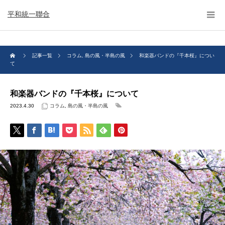
平和統一聯合
記事一覧
コラム
,
島の風・半島の風
和楽器バンドの『千本桜』につい
て
和楽器バンドの『千本桜』について
2023.4.30
コラム
,
島の風・半島の風