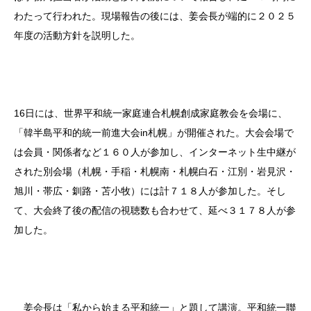
わたって行われた。現場報告の後には、姜会長が端的に２０２５
年度の活動方針を説明した。
16日には、世界平和統一家庭連合札幌創成家庭教会を会場に、
「韓半島平和的統一前進大会in札幌」が開催された。大会会場で
は会員・関係者など１６０人が参加し、インターネット生中継が
された別会場（札幌・手稲・札幌南・札幌白石・江別・岩見沢・
旭川・帯広・釧路・苫小牧）には計７１８人が参加した。そし
て、大会終了後の配信の視聴数も合わせて、延べ３１７８人が参
加した。
姜会長は「私から始まる平和統一」と題して講演。平和統一聯