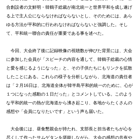
合創設者の文鮮明・韓鶴子総裁が南北統一と世界平和を成し遂げ
る上で主人公にならなければならないとし、そのためには、あら
ゆる方法が平和的に行われなければならないと強調した。そし
て、平和統一聯合の責任が重要である事を述べた。
今回、大会終了後に記録映像の視聴数が伸びた背景には、大会
に参加した会員が「スピーチの内容を通して、韓鶴子総裁の心情
と愛を感じるようになった」と、その子供たちにもリンクを拡散
したことにある。これらの様子を分析しながら、北海道の責任者
は「２月16日は、北海道全体が韓半島平和的統一のために、心が
１つになった感動の１日だった」とコメントしている。このよう
な平和的統一の熱が北海道から沸き起こり、各地からたくさんの
感想や「会員になりたいです」という声も届いた。
大会後には、昼食懇親会が持たれ、支部長と担当者たちが心を
尽くして作ったサムゲタンを堪能しながら、大会の感想の共有や