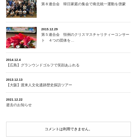
第８連合会 韓日家庭の集会で南北統一運動を啓蒙
2015.12.29
第５連合会 恒例のクリスマスチャリティーコンサー
ト ４つの団体を…
2014.12.4
【広島】グランウンドゴルフで笑顔あふれる
2013.12.13
【大阪】渡来人文化遺跡歴史探訪ツアー
2021.12.22
逝去のお知らせ
コメントは利用できません。