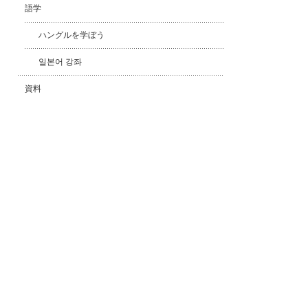
語学
ハングルを学ぼう
일본어 강좌
資料