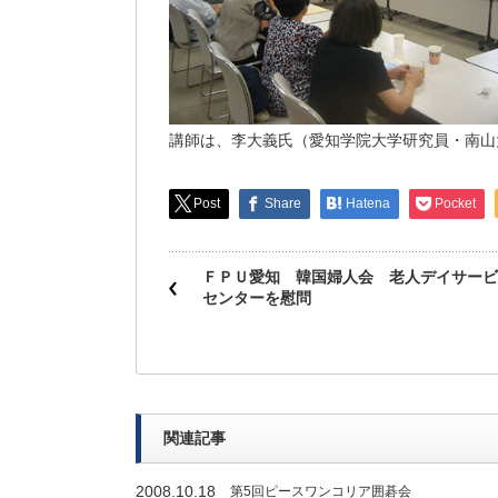
講師は、李大義氏（愛知学院大学研究員・南山
Post
Share
Hatena
Pocket
ＦＰＵ愛知 韓国婦人会 老人デイサービ
センターを慰問
関連記事
2008.10.18
第5回ピースワンコリア囲碁会