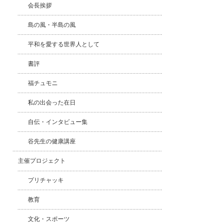
会長挨拶
島の風・半島の風
平和を愛する世界人として
書評
福チュモニ
私の出会った在日
自伝・インタビュー集
谷先生の健康講座
主催プロジェクト
プリチャッキ
教育
文化・スポーツ