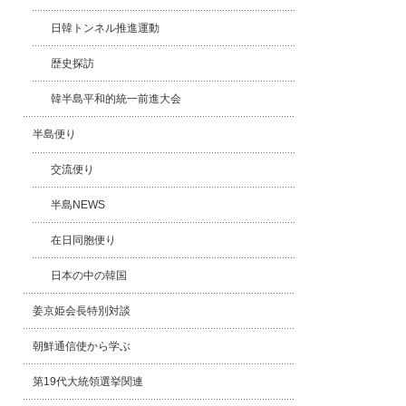
日韓トンネル推進運動
歴史探訪
韓半島平和的統一前進大会
半島便り
交流便り
半島NEWS
在日同胞便り
日本の中の韓国
姜京姫会長特別対談
朝鮮通信使から学ぶ
第19代大統領選挙関連