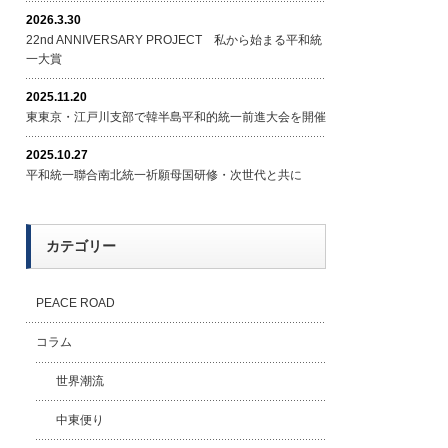
2026.3.30
22nd ANNIVERSARY PROJECT 私から始まる平和統
一大賞
2025.11.20
東東京・江戸川支部で韓半島平和的統一前進大会を開催
2025.10.27
平和統一聯合南北統一祈願母国研修・次世代と共に
カテゴリー
PEACE ROAD
コラム
世界潮流
中東便り