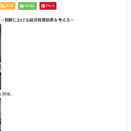
RSS
feedly
Pin it
」～朝鮮における経済発展効果を考える～
を開催。