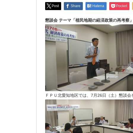
Post
Share
Hatena
Pocket
懇談会 テーマ「植民地期の経済政策の再考察
ＦＰＵ北愛知地区では、7月26日（土）懇談会