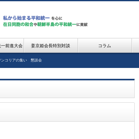
統一前進大会
姜京姫会長特別対談
コラム
ワンコリアの集い 懇談会