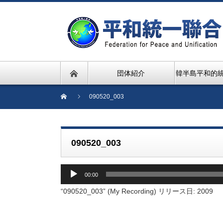
団体紹介
韓半島平和的
090520_003
090520_003
音
00:00
声
プ
“090520_003” (My Recording) リリース日: 2009
レ
ー
ヤ
ー