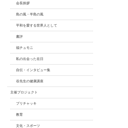
会長挨拶
島の風・半島の風
平和を愛する世界人として
書評
福チュモニ
私の出会った在日
自伝・インタビュー集
谷先生の健康講座
主催プロジェクト
プリチャッキ
教育
文化・スポーツ