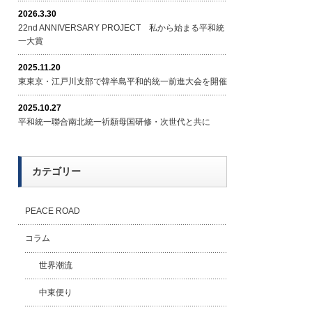
2026.3.30
22nd ANNIVERSARY PROJECT 私から始まる平和統
一大賞
2025.11.20
東東京・江戸川支部で韓半島平和的統一前進大会を開催
2025.10.27
平和統一聯合南北統一祈願母国研修・次世代と共に
カテゴリー
PEACE ROAD
コラム
世界潮流
中東便り