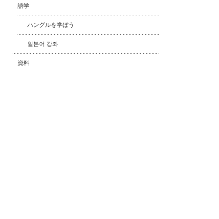
語学
ハングルを学ぼう
일본어 강좌
資料