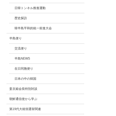
日韓トンネル推進運動
歴史探訪
韓半島平和的統一前進大会
半島便り
交流便り
半島NEWS
在日同胞便り
日本の中の韓国
姜京姫会長特別対談
朝鮮通信使から学ぶ
第19代大統領選挙関連