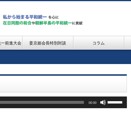
統一前進大会
姜京姫会長特別対談
コラム
ボ
00:00
リ
ュ
ー
ム
調
節