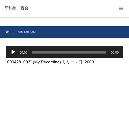
平和統一聯合
090428_003
音
00:00
00:00
声
プ
“090428_003” (My Recording) リリース日: 2009
レ
ー
ヤ
ー