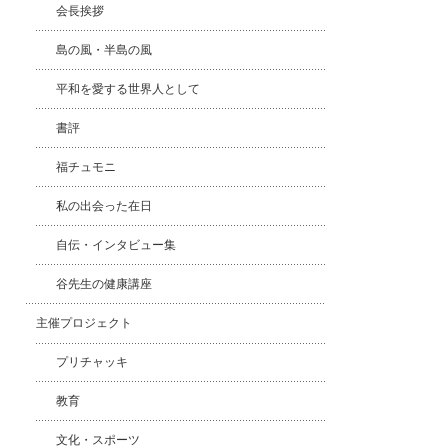
会長挨拶
島の風・半島の風
平和を愛する世界人として
書評
福チュモニ
私の出会った在日
自伝・インタビュー集
谷先生の健康講座
主催プロジェクト
プリチャッキ
教育
文化・スポーツ