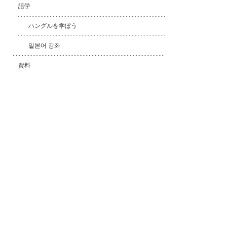
語学
ハングルを学ぼう
일본어 강좌
資料