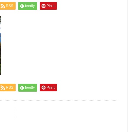
RSS
feedly
Pin it
RSS
feedly
Pin it