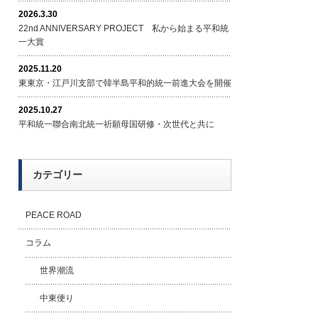
2026.3.30
22nd ANNIVERSARY PROJECT 私から始まる平和統
一大賞
2025.11.20
東東京・江戸川支部で韓半島平和的統一前進大会を開催
2025.10.27
平和統一聯合南北統一祈願母国研修・次世代と共に
カテゴリー
PEACE ROAD
コラム
世界潮流
中東便り