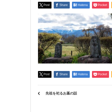
Post
Share
Hatena
Pocket
Post
Share
Hatena
Pocket
先祖を祀るお墓の話