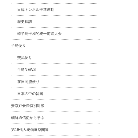
日韓トンネル推進運動
歴史探訪
韓半島平和的統一前進大会
半島便り
交流便り
半島NEWS
在日同胞便り
日本の中の韓国
姜京姫会長特別対談
朝鮮通信使から学ぶ
第19代大統領選挙関連