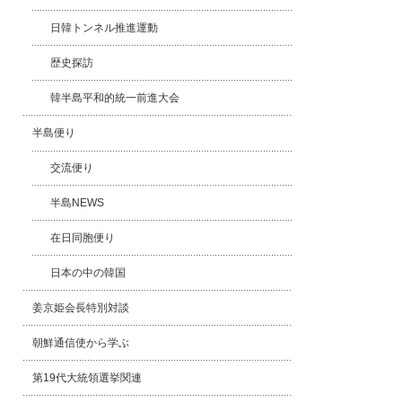
日韓トンネル推進運動
歴史探訪
韓半島平和的統一前進大会
半島便り
交流便り
半島NEWS
在日同胞便り
日本の中の韓国
姜京姫会長特別対談
朝鮮通信使から学ぶ
第19代大統領選挙関連