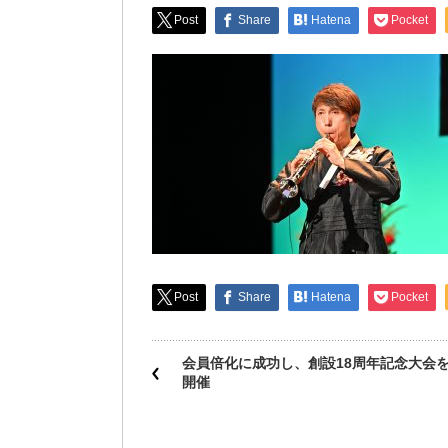
Post
Share
Hatena
Pocket
Post
Share
Hatena
Pocket
会員倍化に成功し、創設18周年記念大会
開催