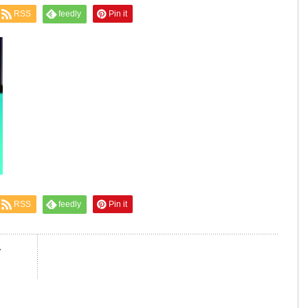
RSS
feedly
Pin it
RSS
feedly
Pin it
を