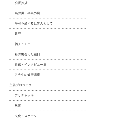
会長挨拶
島の風・半島の風
平和を愛する世界人として
書評
福チュモニ
私の出会った在日
自伝・インタビュー集
谷先生の健康講座
主催プロジェクト
プリチャッキ
教育
文化・スポーツ