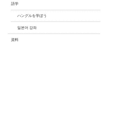
語学
ハングルを学ぼう
일본어 강좌
資料