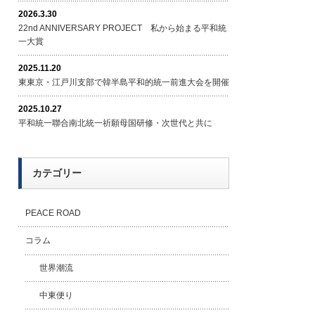
2026.3.30
22nd ANNIVERSARY PROJECT 私から始まる平和統
一大賞
2025.11.20
東東京・江戸川支部で韓半島平和的統一前進大会を開催
2025.10.27
平和統一聯合南北統一祈願母国研修・次世代と共に
カテゴリー
PEACE ROAD
コラム
世界潮流
中東便り