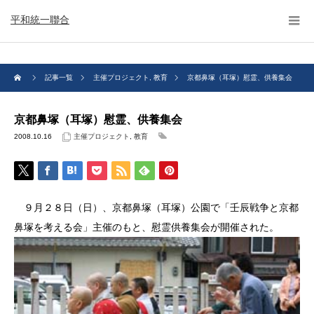
平和統一聯合
記事一覧
主催プロジェクト
,
教育
京都鼻塚（耳塚）慰霊、供養集会
京都鼻塚（耳塚）慰霊、供養集会
2008.10.16
主催プロジェクト
,
教育
９月２８日（日）、京都鼻塚（耳塚）公園で「壬辰戦争と京都
鼻塚を考える会」主催のもと、慰霊供養集会が開催された。