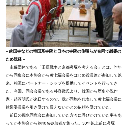
– 統国寺などの韓国系寺院と日本の寺院の住職らが合同で慰霊の
ため読経 –
主催団体である「壬辰戦争と京都鼻塚を考える会」とは、昨年
から同集会に本聯合から黄七福会長をはじめ役員達が参加して以
来、相互にパートナー・シップを提携してイベントを行ってき
た。今回、同会会長である朴容徹氏より、韓国から歴史小説作
家・趙淳明氏が来日するので、我が同胞を代表して黄七福会長に
歓迎委員長を引き受けて貰えないかとの依頼を受けていた。
前日の麗水同窓会に参加していた方々に呼びかけていた事もあ
ってか本聯合から約40名参加者が集った。30年以上前に鼻塚