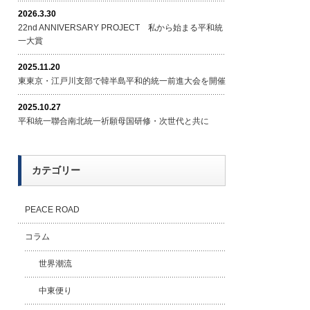
2026.3.30
22nd ANNIVERSARY PROJECT 私から始まる平和統
一大賞
2025.11.20
東東京・江戸川支部で韓半島平和的統一前進大会を開催
2025.10.27
平和統一聯合南北統一祈願母国研修・次世代と共に
カテゴリー
PEACE ROAD
コラム
世界潮流
中東便り