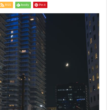
RSS
feedly
Pin it