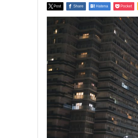
Post
Share
Hatena
Pocket