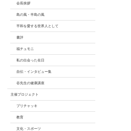
会長挨拶
島の風・半島の風
平和を愛する世界人として
書評
福チュモニ
私の出会った在日
自伝・インタビュー集
谷先生の健康講座
主催プロジェクト
プリチャッキ
教育
文化・スポーツ