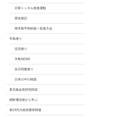
日韓トンネル推進運動
歴史探訪
韓半島平和的統一前進大会
半島便り
交流便り
半島NEWS
在日同胞便り
日本の中の韓国
姜京姫会長特別対談
朝鮮通信使から学ぶ
第19代大統領選挙関連