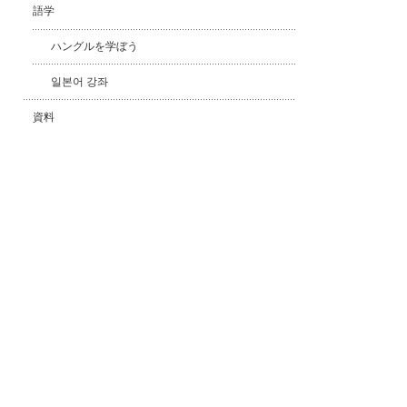
語学
ハングルを学ぼう
일본어 강좌
資料