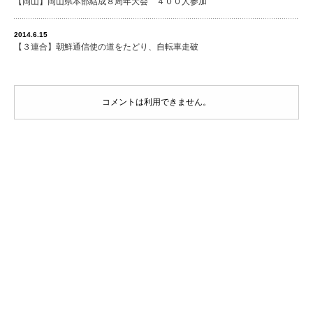
【岡山】岡山県本部結成８周年大会 ４００人参加
2014.6.15
【３連合】朝鮮通信使の道をたどり、自転車走破
コメントは利用できません。