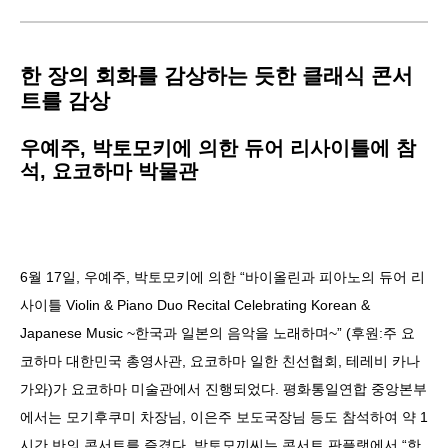
한 장의 회화를 감상하는 듯한 클래식 콘서
트를 감상
우예주, 박토모키에 의한 듀어 리사이틀에 참
석, 요코하마 박물관
6월 17일, 우예주, 박토모키에 의한 “바이올린과 피아노의 듀어 리
사이틀 Violin & Piano Duo Recital Celebrating Korean &
Japanese Music ~한국과 일본의 음악을 노래하며~” (후원:주 요
코하마 대한민국 총영사관, 요코하마 일한 친선협회, 테레비 카나
가와)가 요코하마 미술관에서 진행되었다. 평화통일연합 중앙본부
에서는 모기후쿠미 차장님, 이은주 보도국장님 등도 참석하여 약 1
시간 반의 콘서트를 즐겼다. 박토모끼씨는 콘서트 판플랫에서 “한