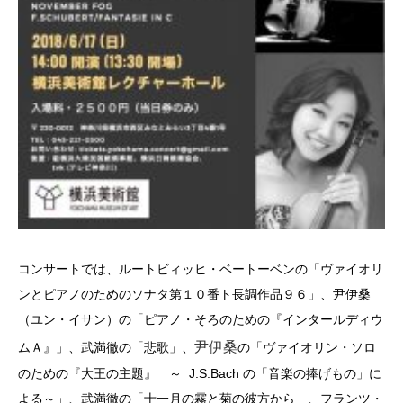
コンサートでは、ルートビィッヒ・ベートーベンの「ヴァイオリ
ンとピアノのためのソナタ第１０番ト長調作品９６」、尹伊桑
（ユン・イサン）の「ピアノ・そろのための『インタールディウ
尹伊桑
ムＡ』」、武満徹の「悲歌」、
の「ヴァイオリン・ソロ
のための『大王の主題』 ～ J.S.Bach の「音楽の捧げもの」に
よる～」、武満徹の「十一月の霧と菊の彼方から」、フランツ・