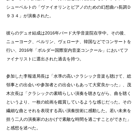
シューベルトの「ヴァイオリンとピアノのための幻想曲ハ長調Ｄ
９３４」が演奏された。
彼らのデュオ結成は2016年バード大学音楽院在学中。その後、
ニューヨーク、ベルリン、ヴェローナ、韓国などでコンサートを
行い、2016年「ボルダー国際室内音楽コンクール」においてフ
ァイナリストに選出された過去を持つ。
参加した李報道局長は「水準の高いクラシック音楽も聴けて、総
領事との出会いや参加者との出会いもあって大変良かった」、茂
木次長は「クラシックの素晴らしい演奏を聴きながら、曲を聴く
というより、一枚の絵画を鑑賞しているような感じだった。その
繊細な曲とそれを表現する高い演奏技術に感動した。若い未来を
担う二人の演奏家のおかげで素敵な時間を過ごすことができた」
と感想を述べた。