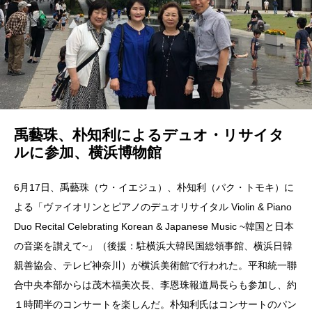
禹藝珠、朴知利によるデュオ・リサイタ
ルに参加、横浜博物館
6月17日、禹藝珠（ウ・イエジュ）、朴知利（パク・トモキ）に
よる「ヴァイオリンとピアノのデュオリサイタル Violin & Piano
Duo Recital Celebrating Korean & Japanese Music ~韓国と日本
の音楽を讃えて~」（後援：駐横浜大韓民国総領事館、横浜日韓
親善協会、テレビ神奈川）が横浜美術館で行われた。平和統一聯
合中央本部からは茂木福美次長、李恩珠報道局長らも参加し、約
１時間半のコンサートを楽しんだ。朴知利氏はコンサートのパン