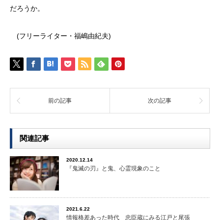
だろうか。
(フリーライター・福嶋由紀夫)
前の記事
次の記事
関連記事
2020.12.14
『鬼滅の刃』と鬼、心霊現象のこと
2021.6.22
情報格差あった時代 忠臣蔵にみる江戸と尾張