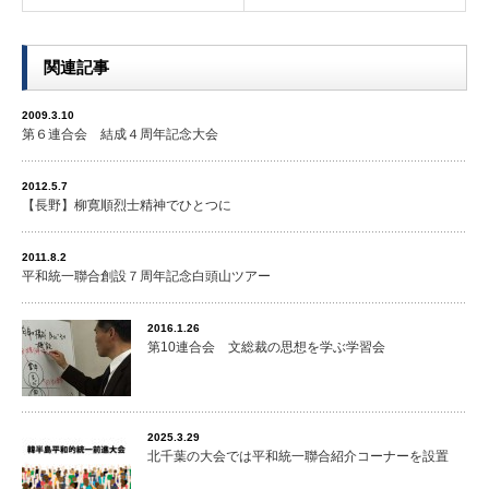
関連記事
2009.3.10
第６連合会 結成４周年記念大会
2012.5.7
【長野】柳寛順烈士精神でひとつに
2011.8.2
平和統一聯合創設７周年記念白頭山ツアー
2016.1.26
第10連合会 文総裁の思想を学ぶ学習会
2025.3.29
北千葉の大会では平和統一聯合紹介コーナーを設置