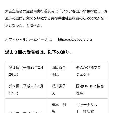
大会主催者の金昌南実行委員長は「アジア各国が平和を愛し、お
互いの国民と文化を尊敬する共存共生社会構築のための大きな一
歩となった」と述べた。
オフィシャルホームページは、 http://asialeaders.org
過去３回の受賞者は、以下の通り。
第１回（平成23年2月
山田百合
夢のかけ橋プロ
26日）
子氏
ジェクト
第２回（平成26年1月
稲川素子
国連UNHCR 協会
17日）
氏
理事
橋本 明
ジャーナリス
氏
ト、評論家