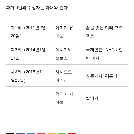
과거 3번의 수상자는 아래와 같다.
제1회（2011년2월
야마다 유
꿈을 잇는 다리 프로
26일）
리꼬
젝트
제2회（2014년1월
이나가와
국제연합UNHCR 협
17일）
모토꼬
력 이사
제3회（2015년11
하시모토
신문기사, 평론가
월23일)
아키라
덕터 나카
발명가
마츠