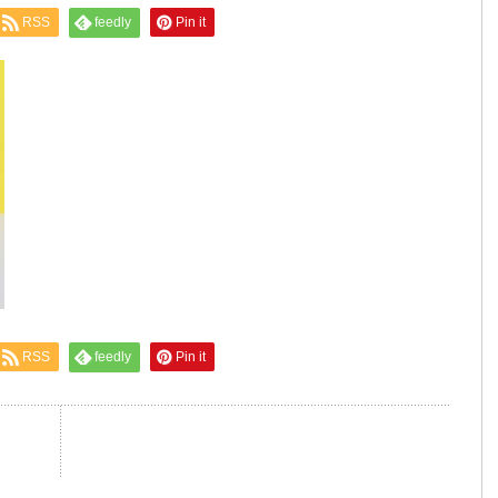
RSS
feedly
Pin it
RSS
feedly
Pin it