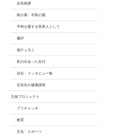
会長挨拶
島の風・半島の風
平和を愛する世界人として
書評
福チュモニ
私の出会った在日
自伝・インタビュー集
谷先生の健康講座
主催プロジェクト
プリチャッキ
教育
文化・スポーツ