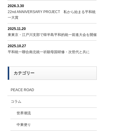
2026.3.30
22nd ANNIVERSARY PROJECT 私から始まる平和統
一大賞
2025.11.20
東東京・江戸川支部で韓半島平和的統一前進大会を開催
2025.10.27
平和統一聯合南北統一祈願母国研修・次世代と共に
カテゴリー
PEACE ROAD
コラム
世界潮流
中東便り