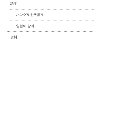
語学
ハングルを学ぼう
일본어 강좌
資料