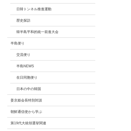
日韓トンネル推進運動
歴史探訪
韓半島平和的統一前進大会
半島便り
交流便り
半島NEWS
在日同胞便り
日本の中の韓国
姜京姫会長特別対談
朝鮮通信使から学ぶ
第19代大統領選挙関連