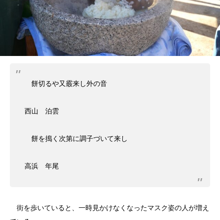
餅切るや又霰来し外の音
西山 泊雲
餅を搗く次第に調子づいて来し
高浜 年尾
街を歩いていると、一時見かけなくなったマスク姿の人が増え