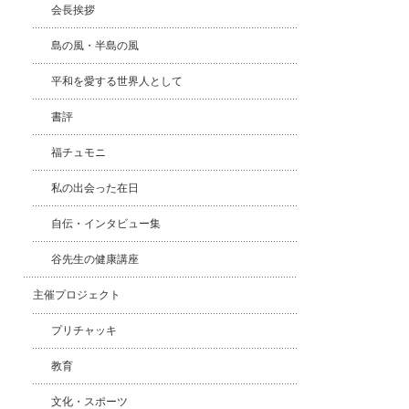
会長挨拶
島の風・半島の風
平和を愛する世界人として
書評
福チュモニ
私の出会った在日
自伝・インタビュー集
谷先生の健康講座
主催プロジェクト
プリチャッキ
教育
文化・スポーツ