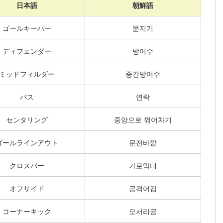
日本語
朝鮮語
ゴールキーパー
문지기
ディフェンダー
방어수
ミッドフィルダー
중간방어수
パス
연락
センタリング
중앙으로 꺾어차기
ゴールラインアウト
문전바깥
クロスバー
가로막대
オフサイド
공격어김
コーナーキック
모서리공