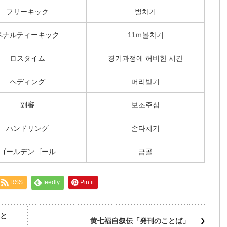
フリーキック
벌차기
ペナルティーキック
11
ｍ볼차기
ロスタイム
경기과정에 허비한 시간
ヘディング
머리받기
副審
보조주심
ハンドリング
손다치기
ゴールデンゴール
금골
RSS
feedly
Pin it
こと
黄七福自叙伝「発刊のことば」