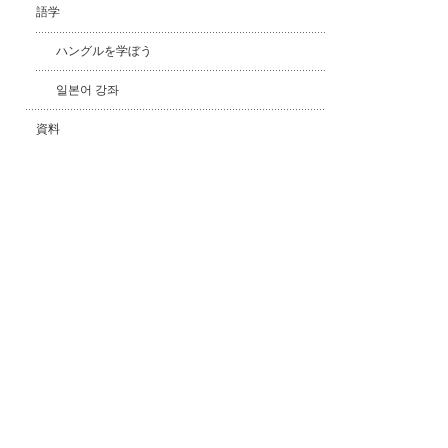
語学
ハングルを学ぼう
일본어 강좌
資料