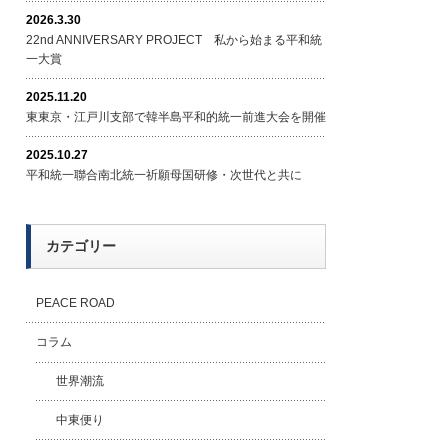
2026.3.30
22nd ANNIVERSARY PROJECT 私から始まる平和統
一大賞
2025.11.20
東東京・江戸川支部で韓半島平和的統一前進大会を開催
2025.10.27
平和統一聯合南北統一祈願母国研修・次世代と共に
カテゴリー
PEACE ROAD
コラム
世界潮流
中東便り