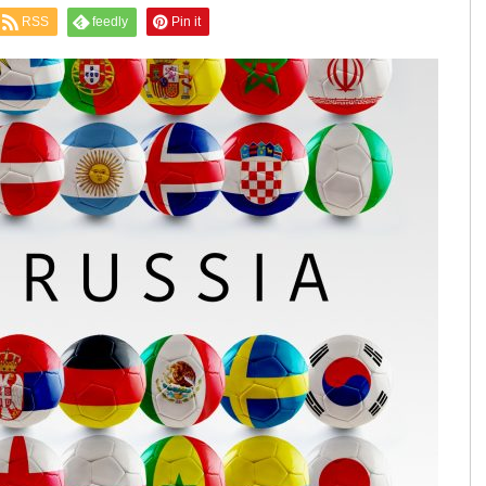
RSS
feedly
Pin it