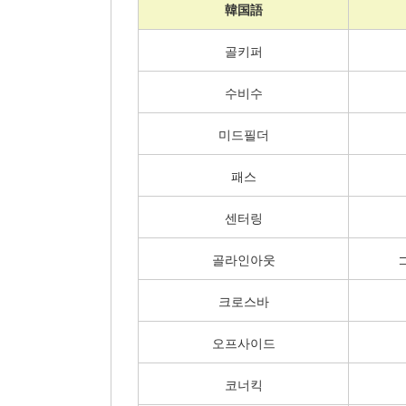
韓国語
골키퍼
수비수
미드필더
패스
센터링
골라인아웃
크로스바
오프사이드
코너킥