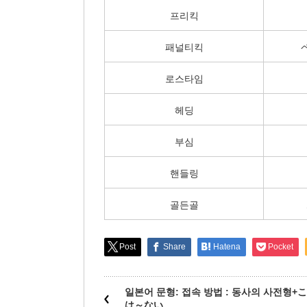
프리킥
패널티킥
로스타임
헤딩
부심
핸들링
골든골
Post
Share
Hatena
Pocket
일본어 문형: 접속 방법 : 동사의 사전형+
は～ない