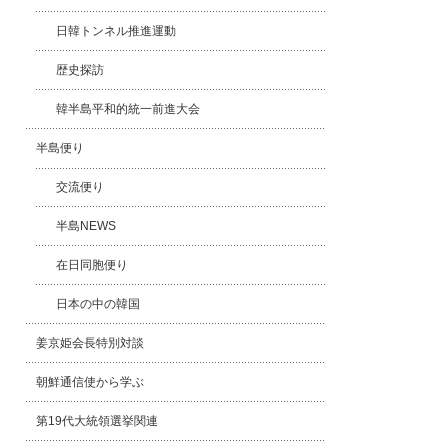
日韓トンネル推進運動
歴史探訪
韓半島平和的統一前進大会
半島便り
交流便り
半島NEWS
在日同胞便り
日本の中の韓国
姜京姫会長特別対談
朝鮮通信使から学ぶ
第19代大統領選挙関連