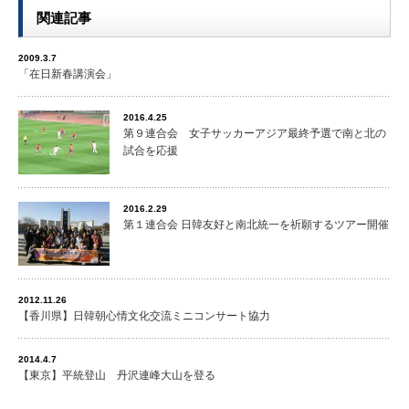
関連記事
2009.3.7
「在日新春講演会」
2016.4.25
第９連合会 女子サッカーアジア最終予選で南と北の
試合を応援
2016.2.29
第１連合会 日韓友好と南北統一を祈願するツアー開催
2012.11.26
【香川県】日韓朝心情文化交流ミニコンサート協力
2014.4.7
【東京】平統登山 丹沢連峰大山を登る