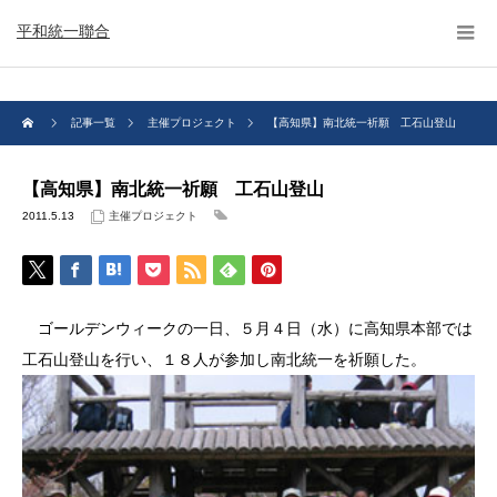
平和統一聯合
記事一覧
主催プロジェクト
【高知県】南北統一祈願 工石山登山
【高知県】南北統一祈願 工石山登山
2011.5.13
主催プロジェクト
ゴールデンウィークの一日、５月４日（水）に高知県本部では
工石山登山を行い、１８人が参加し南北統一を祈願した。