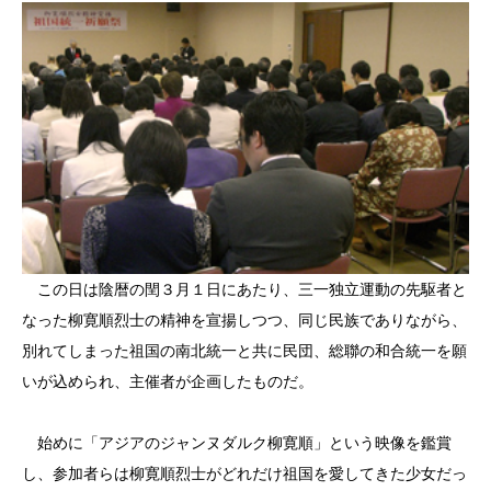
この日は陰暦の閏３月１日にあたり、三一独立運動の先駆者と
なった柳寛順烈士の精神を宣揚しつつ、同じ民族でありながら、
別れてしまった祖国の南北統一と共に民団、総聯の和合統一を願
いが込められ、主催者が企画したものだ。
始めに「アジアのジャンヌダルク柳寛順」という映像を鑑賞
し、参加者らは柳寛順烈士がどれだけ祖国を愛してきた少女だっ