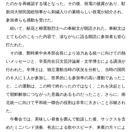
たのかを再確認する場となった。その後、祝電の披露があり、駐
新潟大韓民国総領事から刺繍入りの素晴らしい祝電が紹介され、
参加者らも感動を受けた。
続いて、献花と柳寛順烈士への奉献文が朗読された。奉献文は
とても心のこもった内容で、涙ながらに語る朗読に参加者も皆心
打たれた。
その後、鄭時東中央本部会長により迫力ある統一に向けての熱
いメッセージと、辛英尚在日文芸評論家・文学博士による講演が
行われた。辛博士は、独立運動当時の状況を分析し、当時の国民
の６人に１人が参加し、世界的にも参加率の高い運動であったこ
と。この運動は、この時で終わったのではなく、これを決起とし
て朝鮮解放につながった意義のあるものだったこと。さらに、南
北統一に向けて平和統一聯合の役割は非常に大きいこと示唆され
た。
午餐会では、美味しい昼食を囲んで歓談した後、サックスを含
めたミニバンド演奏、有志による歌やスピーチ、来賓の方々によ