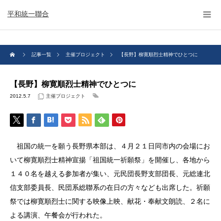
平和統一聯合
記事一覧
主催プロジェクト
【長野】柳寛順烈士精神でひとつに
【長野】柳寛順烈士精神でひとつに
2012.5.7
主催プロジェクト
祖国の統一を願う長野県本部は、４月２１日同市内の会場にお
いて柳寛順烈士精神宣揚「祖国統一祈願祭」を開催し、各地から
１４０名を越える参加者が集い、元民団長野支部団長、元総連北
信支部委員長、民団系総聯系の在日の方々なども出席した。祈願
祭では柳寛順烈士に関する映像上映、献花・奉献文朗読、２名に
よる講演、午餐会が行われた。