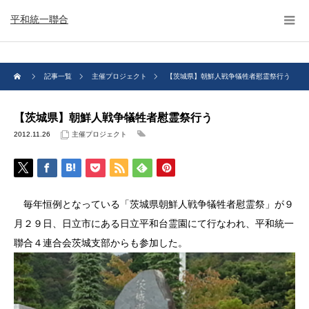
平和統一聯合
記事一覧
主催プロジェクト
【茨城県】朝鮮人戦争犠牲者慰霊祭行う
【茨城県】朝鮮人戦争犠牲者慰霊祭行う
2012.11.26
主催プロジェクト
毎年恒例となっている「茨城県朝鮮人戦争犠牲者慰霊祭」が９
月２９日、日立市にある日立平和台霊園にて行なわれ、平和統一
聯合４連合会茨城支部からも参加した。