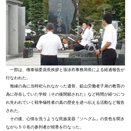
一部は、権泰福委員長挨拶と張泳祚事務局長による経過報告が
行なわれた。
無縁の為に当時祀られなかった遺骨、鉱山労働者子弟の教育の
為に存在していた学校（その後閉鎖された）など時間が経つにつ
れ失われていく戦争犠牲者の真の歴史を述べ伝える活動など報告
された。
その後、心情を洗うような民族楽器『ソヘグム』の音色を聞き
ながら５０名の参列者が焼香を行なった。