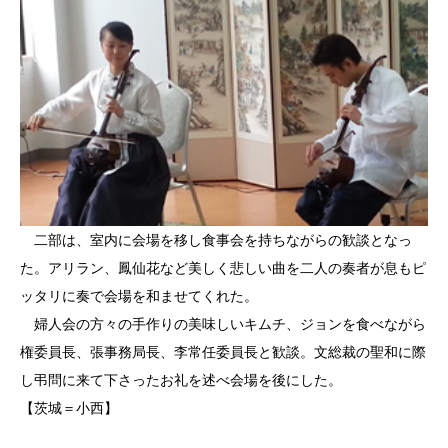
二部は、室内に会場を移し食事会を持ちながらの歓談となっ
た。アリラン、鳳仙花など美しく悲しい曲を二人の奏者が息もピ
ッタリに奏で会場を和ませてくれた。
婦人会の方々の手作りの美味しいキムチ、ジョンを食べながら
権委員長、張事務局長、李常任委員長と歓談。文総裁の聖和に際
し弔問に来て下さったお礼を述べ会場を後にした。
【茨城＝小西】