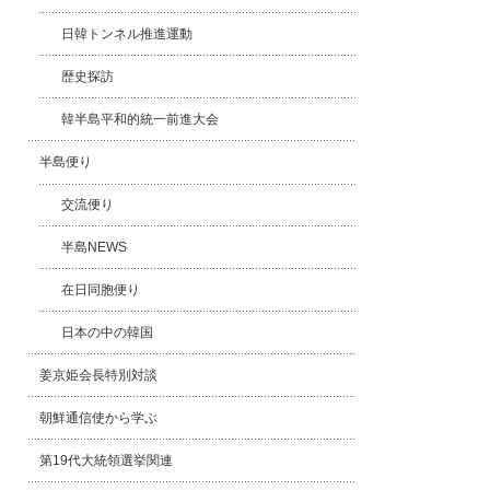
日韓トンネル推進運動
歴史探訪
韓半島平和的統一前進大会
半島便り
交流便り
半島NEWS
在日同胞便り
日本の中の韓国
姜京姫会長特別対談
朝鮮通信使から学ぶ
第19代大統領選挙関連