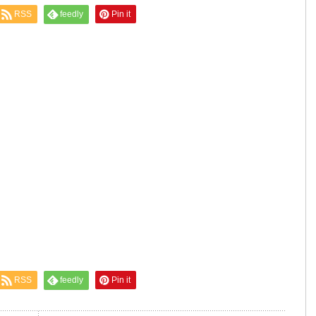
RSS
feedly
Pin it
RSS
feedly
Pin it