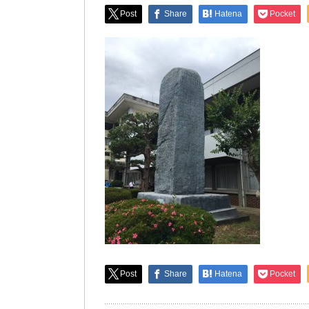
Post
Share
Hatena
Pocket
Post
Share
Hatena
Pocket