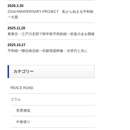
2026.3.30
22nd ANNIVERSARY PROJECT 私から始まる平和統
一大賞
2025.11.20
東東京・江戸川支部で韓半島平和的統一前進大会を開催
2025.10.27
平和統一聯合南北統一祈願母国研修・次世代と共に
カテゴリー
PEACE ROAD
コラム
世界潮流
中東便り