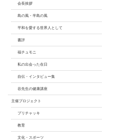
会長挨拶
島の風・半島の風
平和を愛する世界人として
書評
福チュモニ
私の出会った在日
自伝・インタビュー集
谷先生の健康講座
主催プロジェクト
プリチャッキ
教育
文化・スポーツ