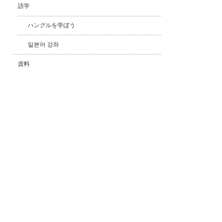
語学
ハングルを学ぼう
일본어 강좌
資料